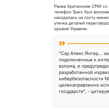
Ранее британские СМИ со 
телефон Трасс был взломан
находилась на посту мини
утечка деталей переговор
оружия Украине.
"Сэр Алекс Янгер… зая
подключенные к интер
взлома, и предупреди
разработанной израи
кибербезопасности NS
целенаправленно исп
государств", - цитиру