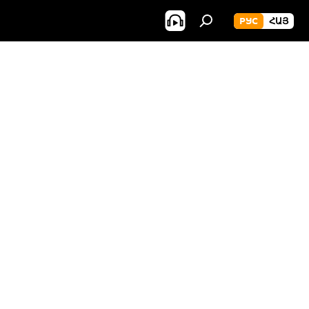
РУС
ՀԱՅ