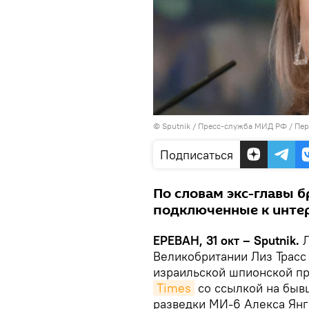
© Sputnik / Пресс-служба МИД РФ
/
Пер
Подписаться
По словам экс-главы б
подключенные к интер
ЕРЕВАН, 31 окт – Sputnik.
Великобритании Лиз Трасс
израильской шпионской пр
Times
со ссылкой на быв
разведки МИ-6 Алекса Янг