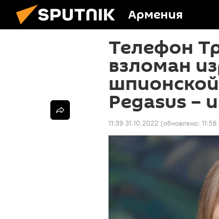
Армения
Телефон Тр
взломан и
шпионской
Pegasus – 
11:39 31.10.2022
(обновлено:
11:58