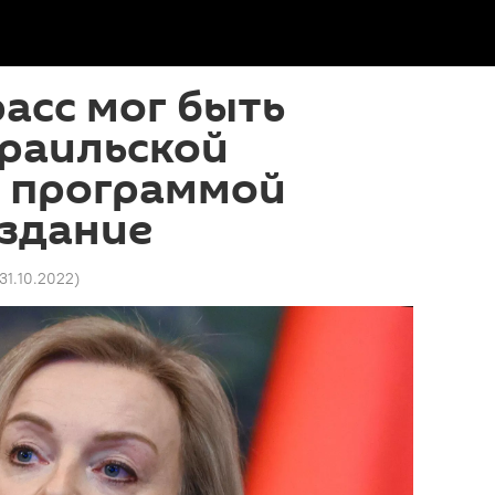
асс мог быть
зраильской
 программой
издание
 31.10.2022
)