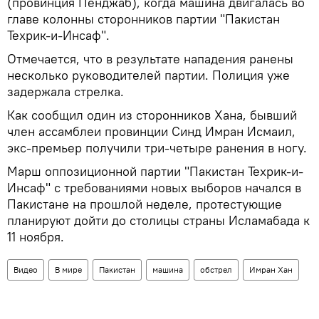
(провинция Пенджаб), когда машина двигалась во
главе колонны сторонников партии "Пакистан
Техрик-и-Инсаф".
Отмечается, что в результате нападения ранены
несколько руководителей партии. Полиция уже
задержала стрелка.
Как сообщил один из сторонников Хана, бывший
член ассамблеи провинции Синд Имран Исмаил,
экс-премьер получили три-четыре ранения в ногу.
Марш оппозиционной партии "Пакистан Техрик-и-
Инсаф" с требованиями новых выборов начался в
Пакистане на прошлой неделе, протестующие
планируют дойти до столицы страны Исламабада к
11 ноября.
Видео
В мире
Пакистан
машина
обстрел
Имран Хан