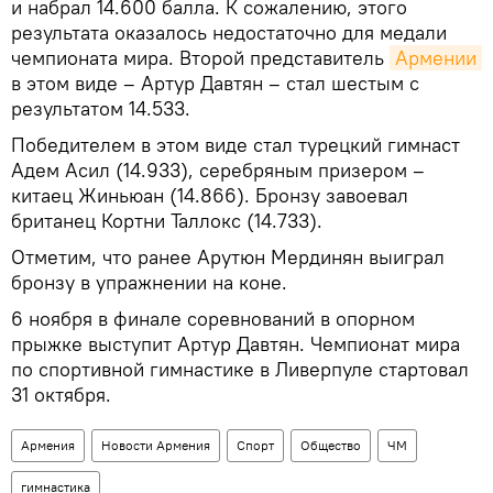
и набрал 14.600 балла. К сожалению, этого
результата оказалось недостаточно для медали
чемпионата мира. Второй представитель
Армении
в этом виде – Артур Давтян – стал шестым с
результатом 14.533.
Победителем в этом виде стал турецкий гимнаст
Адем Асил (14.933), серебряным призером –
китаец Жиньюан (14.866). Бронзу завоевал
британец Кортни Таллокс (14.733).
Отметим, что ранее Арутюн Мердинян выиграл
бронзу в упражнении на коне.
6 ноября в финале соревнований в опорном
прыжке выступит Артур Давтян. Чемпионат мира
по спортивной гимнастике в Ливерпуле стартовал
31 октября.
Армения
Новости Армения
Спорт
Общество
ЧМ
гимнастика