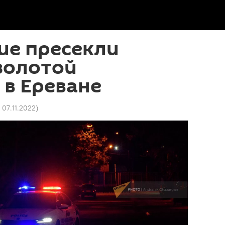
ие пресекли
золотой
в Ереване
1 07.11.2022
)