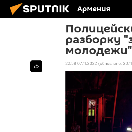
Армения
Полицейск
разборку "
молодежи" 
22:58 07.11.2022
(обновлено:
23:1