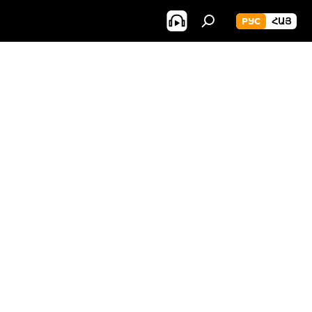
РУС
ՀԱՅ