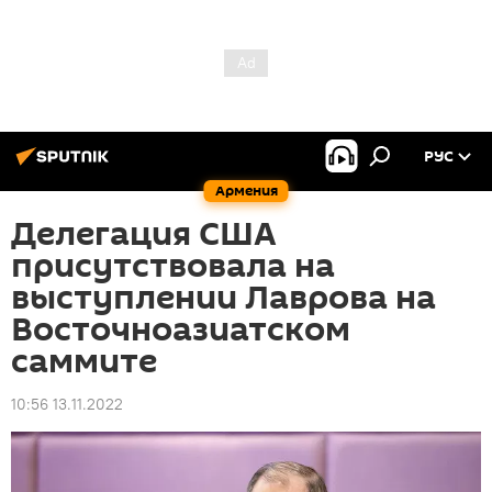
РУС
Армения
Делегация США
присутствовала на
выступлении Лаврова на
Восточноазиатском
саммите
10:56 13.11.2022