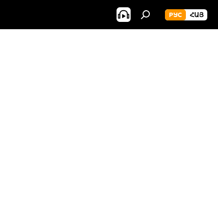
РУС
ՀԱՅ