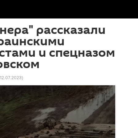
нера" рассказали
краинскими
стами и спецназом
овском
 12.07.2023
)