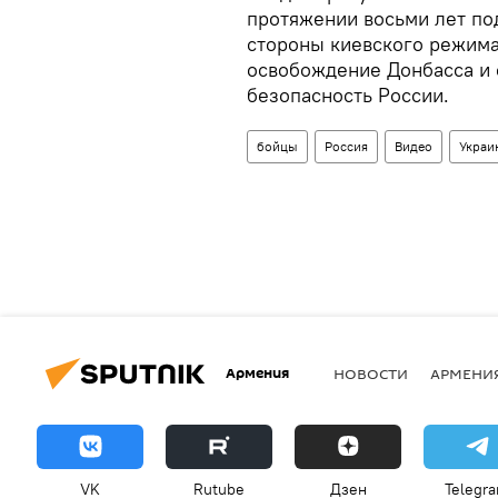
протяжении восьми лет по
стороны киевского режима"
освобождение Донбасса и 
безопасность России.
бойцы
Россия
Видео
Украи
Армения
НОВОСТИ
АРМЕНИ
VK
Rutube
Дзен
Telegr