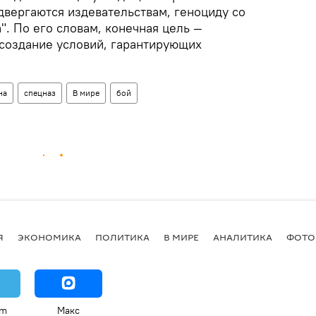
двергаются издевательствам, геноциду со
. По его словам, конечная цель —
создание условий, гарантирующих
на
спецназ
В мире
бой
Я
ЭКОНОМИКА
ПОЛИТИКА
В МИРЕ
АНАЛИТИКА
ФОТО
am
Макс