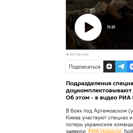
11:31
Воспроизвести
© RIA Novosti
видео
Подписаться
Подразделения спецна
доукомплектовывают 
Об этом - в видео РИА
В боях под Артемовском (
Киева участвуют спецназ 
потерь украинское команд
заявили
РИА Новости
бой