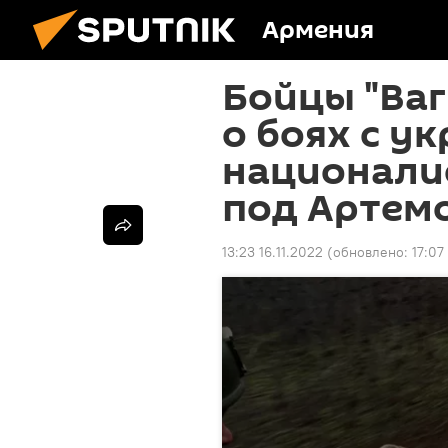
Армения
Бойцы "Ваг
о боях с у
национали
под Артем
13:23 16.11.2022
(обновлено:
17:07