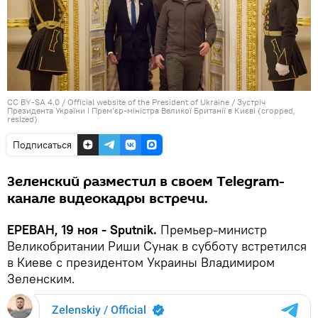
CC BY-SA 4.0
/
Official website of the President of Ukraine
/
Зустріч
Президента України і Прем’єр-міністра Великої Британії в Києві (cropped,
resized)
Подписаться
Зеленский разместил в своем Telegram-
канале видеокадры встречи.
ЕРЕВАН, 19 ноя - Sputnik.
Премьер-министр
Великобритании Риши Сунак в субботу встретился
в Киеве с президентом Украины Владимиром
Зеленским.