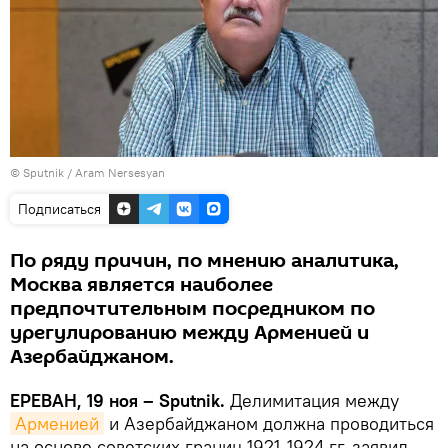
© Sputnik / Aram Nersesyan
Подписаться
По ряду причин, по мнению аналитика,
Москва является наиболее
предпочтительным посредником по
урегулированию между Арменией и
Азербайджаном.
ЕРЕВАН, 19 ноя – Sputnik.
Делимитация между
Арменией
и Азербайджаном должна проводиться
на основе советских границ 1921-1924 гг, заявил