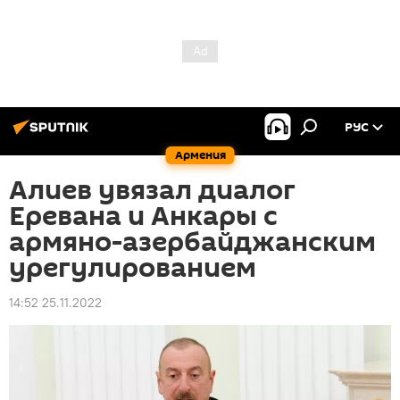
РУС
Армения
Алиев увязал диалог
Еревана и Анкары с
армяно-азербайджанским
урегулированием
14:52 25.11.2022