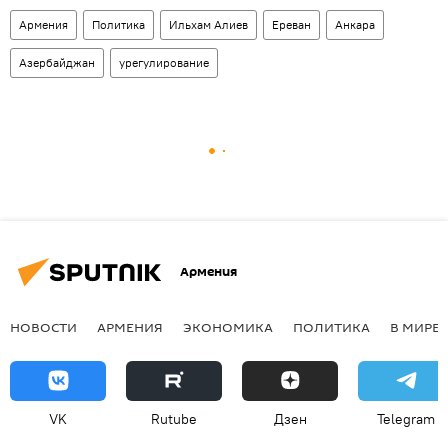
Армения
Политика
Ильхам Алиев
Ереван
Анкара
Азербайджан
урегулирование
Армения
НОВОСТИ
АРМЕНИЯ
ЭКОНОМИКА
ПОЛИТИКА
В МИРЕ
VK
Rutube
Дзен
Telegram