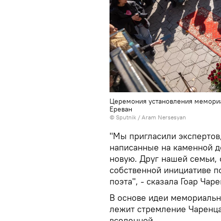
Церемония установления мемориа
Еревaн
© Sputnik / Aram Nersesyan
"Мы пригласили экспертов,
написанные на каменной до
новую. Друг нашей семьи,
собственной инициативе п
поэта", - сказала Гоар Чаре
В основе идеи мемориальн
лежит стремление Чаренца 
вселенной.