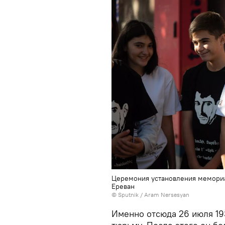
Церемония установления мемориа
Еревaн
© Sputnik / Aram Nersesyan
Именно отсюда 26 июля 193