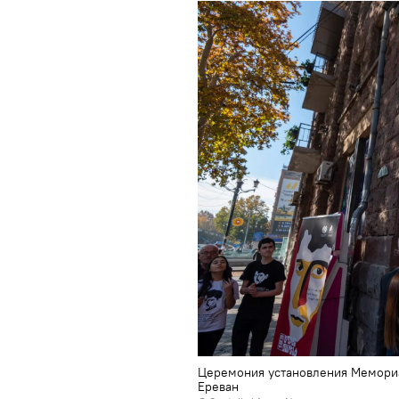
Церемония установления Мемориа
Еревaн