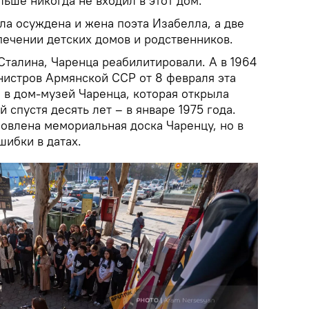
льше никогда не входил в этот дом.
ла осуждена и жена поэта Изабелла, а две
печении детских домов и родственников.
 Сталина, Чаренца реабилитировали. А в 1964
истров Армянской ССР от 8 февраля эта
 в дом-музей Чаренца, которая открыла
 спустя десять лет – в январе 1975 года.
новлена мемориальная доска Чаренцу, но в
шибки в датах.