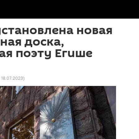
установлена новая
ная доска,
ая поэту Егише
 18.07.2023
)