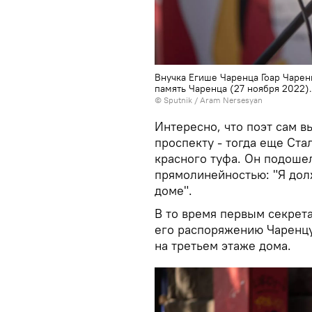
Внучка Егише Чаренца Гоар Чаре
память Чаренца (27 ноября 2022)
© Sputnik / Aram Nersesyan
Интересно, что поэт сам в
проспекту - тогда еще Стал
красного туфа. Он подошел
прямолинейностью: "Я дол
доме".
В то время первым секрет
его распоряжению Чаренцу
на третьем этаже дома.