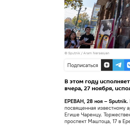
© Sputnik / Aram Nersesyan
Подписаться
В этом году исполняет
вчера, 27 ноября, испо
ЕРЕВАН, 28 ноя – Sputnik.
посвященная известному а
Егише Чаренцу. Торжестве
проспект Маштоца, 17 в Ере