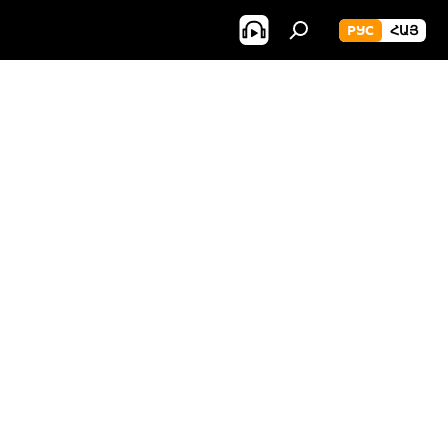
РУС
ՀԱՅ