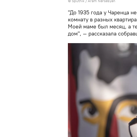
© Sputnik / Aram Nersesyan
"До 1935 года у Чаренца н
комнату в разных квартира
Моей маме был месяц, а те
дом", — рассказала собрав