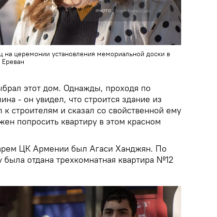
нц на церемонии установления мемориальной доски в
. Еревaн
ыбрал этот дом. Однажды, проходя по
ина - он увидел, что строится здание из
 к строителям и сказал со свойственной ему
жен попросить квартиру в этом красном
арем ЦК Армении был Агаси Ханджян. По
 была отдана трехкомнатная квартира №12