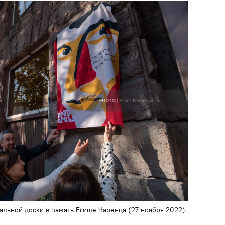
льной доски в память Егише Чаренца (27 ноября 2022).