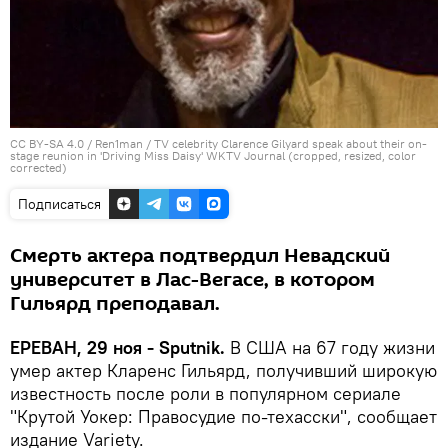
CC BY-SA 4.0
/
Ren1man
/
TV celebrity Clarence Gilyard speak about their on-
stage reunion in 'Driving Miss Daisy' WKTV Journal (cropped, resized, color
corrected)
Подписаться
Смерть актера подтвердил Невадский
университет в Лас-Вегасе, в котором
Гильярд преподавал.
ЕРЕВАН, 29 ноя - Sputnik.
В США на 67 году жизни
умер актер Кларенс Гильярд, получивший широкую
известность после роли в популярном сериале
"Крутой Уокер: Правосудие по-техасски", сообщает
издание Variety.