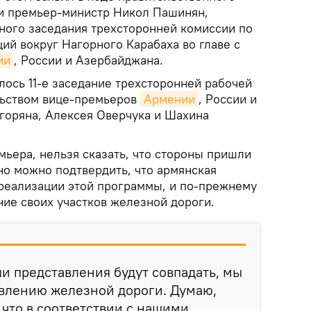
и премьер-министр Никол Пашинян,
ного заседания трехсторонней комиссии по
ий вокруг Нагорного Карабаха во главе с
ии
, России и Азербайджана.
лось 11-е заседание трехсторонней рабочей
льством вице-премьеров
Армении
, России и
горяна, Алексея Оверчука и Шахина
мьера, нельзя сказать, что стороны пришли
 но можно подтвердить, что армянская
 реализации этой программы, и по-прежнему
ние своих участков железной дороги.
ши представления будут совпадать, мы
овлению железной дороги. Думаю,
что в соответствии с нашими