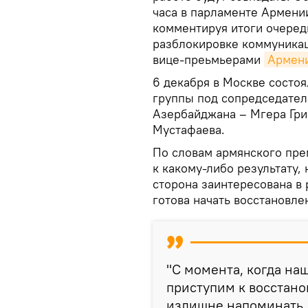
часа в парламенте Армени
комментируя итоги очеред
разблокировке коммуникац
вице-преьмьерами
Армен
6 декабря в Москве состоя
группы под сопредседате
Азербайджана – Мгера Гри
Мустафаева.
По словам армянского пре
к какому-либо результату,
сторона заинтересована в
готова начать восстановле
"С момента, когда на
приступим к восстан
излишне напоминать, 