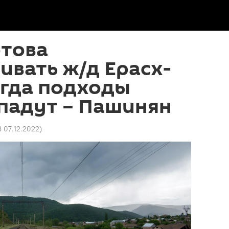
отова
ивать ж/д Ерасх-
огда подходы
падут – Пашинян
8 07.12.2022
)