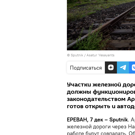
© Sputnik / Asatur Yesayants
Подписаться
Участки железной дор
должны функционирова
законодательством Ар
готов открыть и автод
ЕРЕВАН, 7 дек – Sputnik
. 
железной дороги через На
работе будут совпадать. О