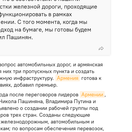
астки железной дороги, проходящие
функционировать в рамках
ении. С того момента, когда мы
дход на бумаге, мы готовы будем
вил Пашинян.
 вопрос автомобильных дорог, и армянская
я них три пропускных пункта и создать
жную инфраструктуру.
Армения
готова к
овиях, добавил премьер.
года после переговоров лидеров
Армении
,
Никола Пашиняна, Владимира Путина и
ъявлено о создании рабочей группы под
ров трех стран. Созданы следующие
о железнодорожным, автомобильным и
ам; по вопросам обеспечения перевозок,