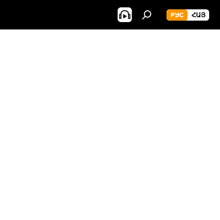
РУС
ՀԱՅ