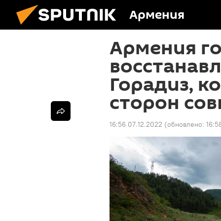
Армения
Армения г
восстанавл
Горадиз, к
сторон сов
16:56 07.12.2022
(обновлено:
16:5