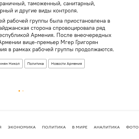
граничный, таможенный, санитарный,
рный и другие виды контроля.
ей рабочей группы была приостановлена в
байджанская сторона спровоцировала ряд
Республикой Армения. После внеочередных
Армении вице-премьер Мгер Григорян
ния в рамках рабочей группы продолжаются.
инян Никол
Политика
Новости Армения
Я
ЭКОНОМИКА
ПОЛИТИКА
В МИРЕ
АНАЛИТИКА
ФОТО