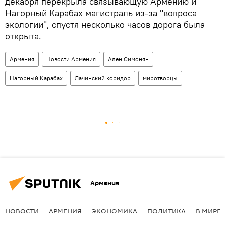
декабря перекрыла связывающую Армению и
Нагорный Карабах магистраль из-за "вопроса
экологии", спустя несколько часов дорога была
открыта.
Армения
Новости Армения
Ален Симонян
Нагорный Карабах
Лачинский коридор
миротворцы
Армения
НОВОСТИ
АРМЕНИЯ
ЭКОНОМИКА
ПОЛИТИКА
В МИРЕ