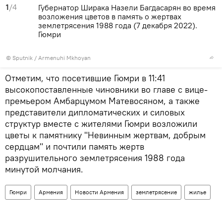
1
/4
Губернатор Ширака Назели Багдасарян во время
возложения цветов в память о жертвах
землетрясения 1988 года (7 декабря 2022).
Гюмри
© Sputnik / Armenuhi Mkhoyan
Отметим, что посетившие Гюмри в 11:41
высокопоставленные чиновники во главе с вице-
премьером Амбарцумом Матевосяном, а также
представители дипломатических и силовых
структур вместе с жителями Гюмри возложили
цветы к памятнику "Невинным жертвам, добрым
сердцам" и почтили память жертв
разрушительного землетрясения 1988 года
минутой молчания.
Гюмри
Армения
Новости Армения
землетрясение
жилье