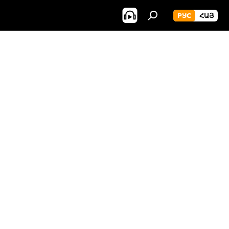
РУС
ՀԱՅ