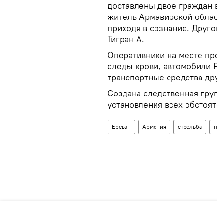
доставлены двое граждан в
житель Армавирской област
приходя в сознание. Друго
Тигран А.
Оперативники на месте пр
следы крови, автомобили 
транспортные средства др
Создана следственная груп
установления всех обстоя
Ереван
Армения
стрельба
п