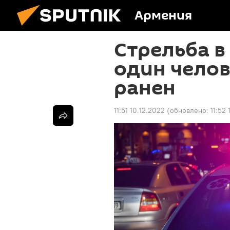
Армения
Стрельба в
один челов
ранен
11:51 10.12.2022
(обновлено:
11:52