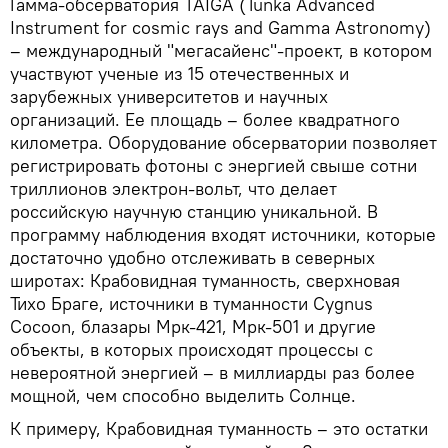
Гамма-обсерватория TAIGA (Tunka Advanced
Instrument for cosmic rays and Gamma Astronomy)
– международный "мегасайенс"-проект, в котором
участвуют ученые из 15 отечественных и
зарубежных университетов и научных
организаций. Ее площадь – более квадратного
километра. Оборудование обсерватории позволяет
регистрировать фотоны с энергией свыше сотни
триллионов электрон-вольт, что делает
российскую научную станцию уникальной. В
программу наблюдения входят источники, которые
достаточно удобно отслеживать в северных
широтах: Крабовидная туманность, сверхновая
Тихо Браге, источники в туманности Cygnus
Cocoon, блазары Мрк-421, Мрк-501 и другие
объекты, в которых происходят процессы с
невероятной энергией – в миллиарды раз более
мощной, чем способно выделить Солнце.
К примеру, Крабовидная туманность – это остатки