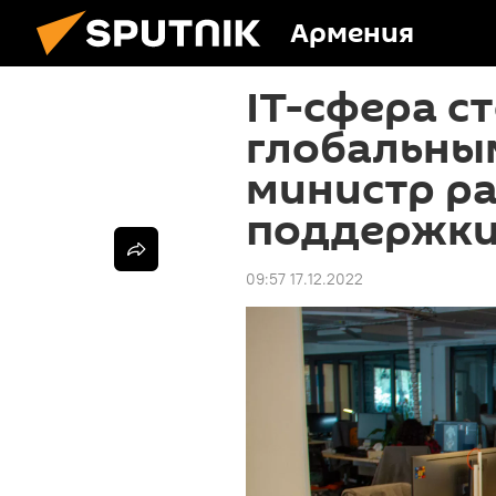
Армения
IT-сфера с
глобальны
министр ра
поддержки
09:57 17.12.2022