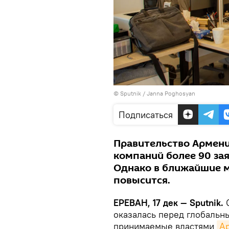
© Sputnik / Janna Poghosyan
Подписаться
Правительство Армени
компаний более 90 зая
Однако в ближайшие м
повысится.
ЕРЕВАН, 17 дек — Sputnik.
С
оказалась перед глобальн
принимаемые властями
А