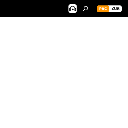
РУС
ՀԱՅ