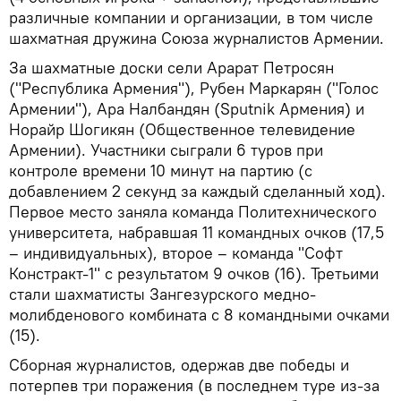
различные компании и организации, в том числе
шахматная дружина Союза журналистов Армении.
За шахматные доски сели Арарат Петросян
("Республика Армения"), Рубен Маркарян ("Голос
Армении"), Ара Налбандян (Sputnik Армения) и
Норайр Шогикян (Общественное телевидение
Армении). Участники сыграли 6 туров при
контроле времени 10 минут на партию (с
добавлением 2 секунд за каждый сделанный ход).
Первое место заняла команда Политехнического
университета, набравшая 11 командных очков (17,5
– индивидуальных), второе – команда "Софт
Констракт-1" с результатом 9 очков (16). Третьими
стали шахматисты Зангезурского медно-
молибденового комбината с 8 командными очками
(15).
Сборная журналистов, одержав две победы и
потерпев три поражения (в последнем туре из-за