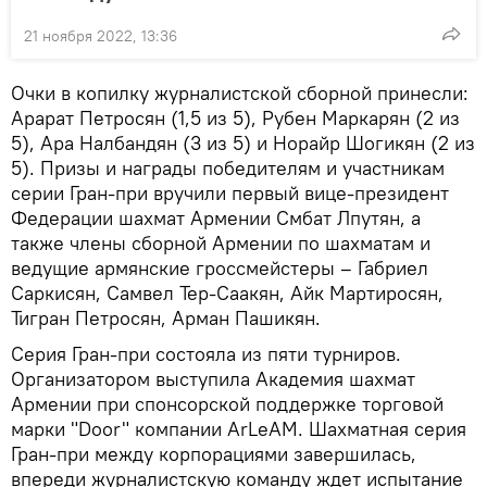
21 ноября 2022, 13:36
Очки в копилку журналистской сборной принесли:
Арарат Петросян (1,5 из 5), Рубен Маркарян (2 из
5), Ара Налбандян (3 из 5) и Норайр Шогикян (2 из
5). Призы и награды победителям и участникам
серии Гран-при вручили первый вице-президент
Федерации шахмат Армении Смбат Лпутян, а
также члены сборной Армении по шахматам и
ведущие армянские гроссмейстеры – Габриел
Саркисян, Самвел Тер-Саакян, Айк Мартиросян,
Тигран Петросян, Арман Пашикян.
Серия Гран-при состояла из пяти турниров.
Организатором выступила Академия шахмат
Армении при спонсорской поддержке торговой
марки "Door" компании ArLeAM. Шахматная серия
Гран-при между корпорациями завершилась,
впереди журналистскую команду ждет испытание