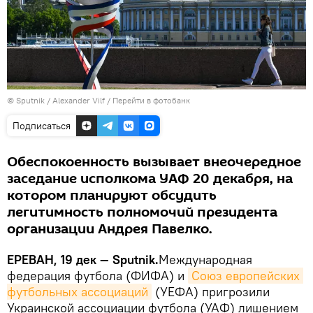
© Sputnik / Alexander Vilf
/
Перейти в фотобанк
Подписаться
Обеспокоенность вызывает внеочередное
заседание исполкома УАФ 20 декабря, на
котором планируют обсудить
легитимность полномочий президента
организации Андрея Павелко.
ЕРЕВАН, 19 дек — Sputnik.
Международная
федерация футбола (ФИФА) и
Союз европейских 
футбольных ассоциаций
(УЕФА) пригрозили
Украинской ассоциации футбола (УАФ) лишением