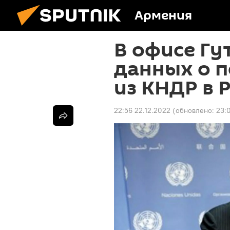
Армения
В офисе Гу
данных о 
из КНДР в 
22:56 22.12.2022
(обновлено:
23: