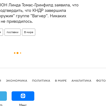
ОН Линда Томас-Гринфилд заявила, что
одтвердить, что КНДР завершила
ружия" группе "Вагнер". Никаких
 не приводилось.
я
поставки
В мире
Я
ЭКОНОМИКА
ПОЛИТИКА
В МИРЕ
АНАЛИТИКА
ФОТО
am
Макс