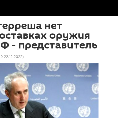
терреша нет
поставках оружия
РФ - представитель
00 22.12.2022
)