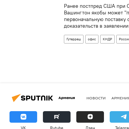
Ранее постпред США при О
Вашингтон якобы может "п
первоначальную поставку о
доказательств в заявлении
Гутерреш
офис
КНДР
Росси
Армения
НОВОСТИ
АРМЕНИ
VK
Rutube
Дзен
Telegr