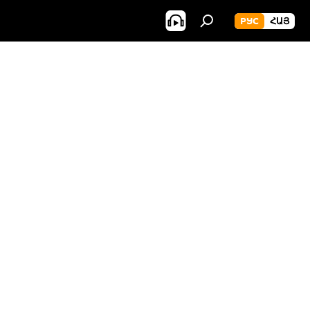
РУС
ՀԱՅ