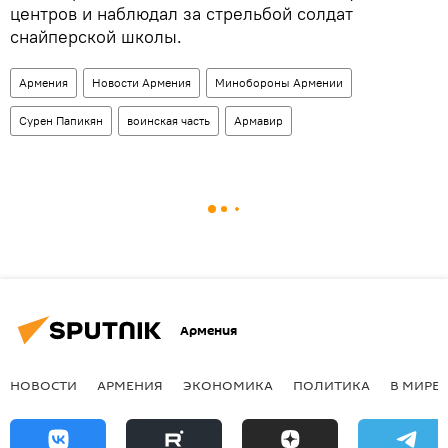
центров и наблюдал за стрельбой солдат
снайперской школы.
Армения
Новости Армения
Минобороны Армении
Сурен Папикян
воинская часть
Армавир
Армения
НОВОСТИ
АРМЕНИЯ
ЭКОНОМИКА
ПОЛИТИКА
В МИРЕ