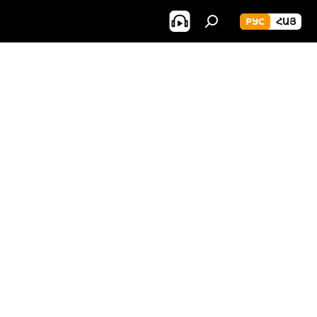
РУС
ՀԱՅ