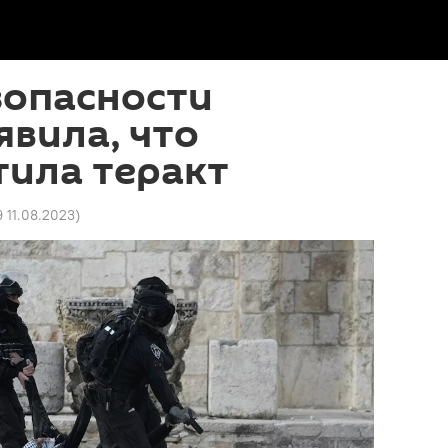
зопасности
явила, что
тила теракт
9 11.08.2023
)