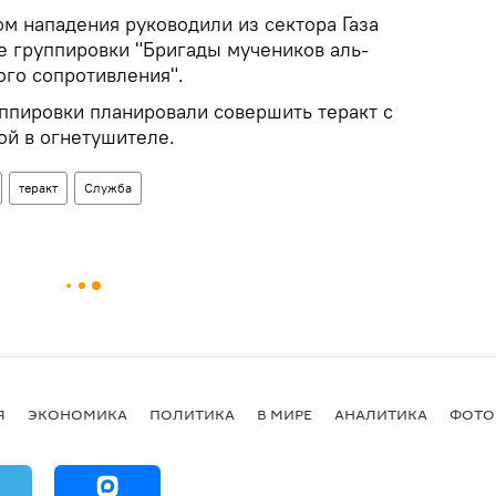
м нападения руководили из сектора Газа
 группировки "Бригады мучеников аль-
ого сопротивления".
уппировки планировали совершить теракт с
й в огнетушителе.
теракт
Служба
Я
ЭКОНОМИКА
ПОЛИТИКА
В МИРЕ
АНАЛИТИКА
ФОТО