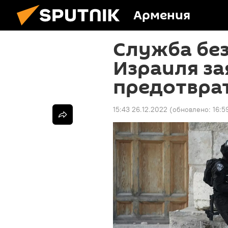
Армения
Служба бе
Израиля за
предотвра
15:43 26.12.2022
(обновлено:
16:5