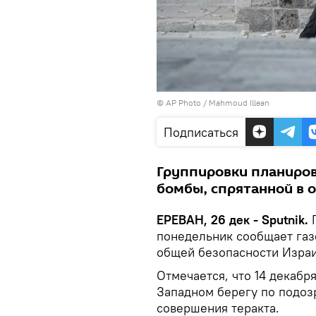
© AP Photo / Mahmoud Illean
Подписаться
Группировки планиро
бомбы, спрятанной в о
ЕРЕВАН, 26 дек - Sputnik.
П
понедельник сообщает га
общей безопасности Израи
Отмечается, что 14 декаб
Западном берегу по подоз
совершения теракта.