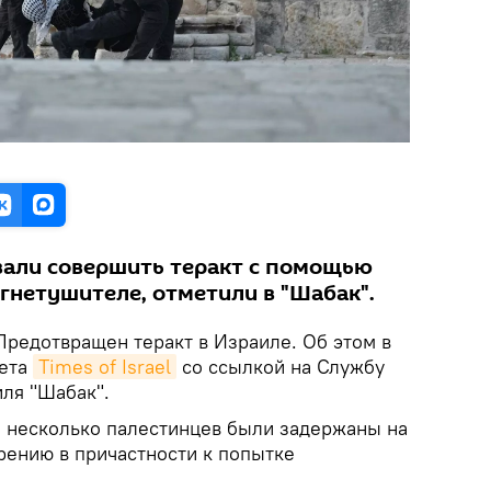
вали совершить теракт с помощью
гнетушителе, отметили в "Шабак".
редотвращен теракт в Израиле. Об этом в
зета
Times of Israel
со ссылкой на Службу
ля "Шабак".
ря несколько палестинцев были задержаны на
рению в причастности к попытке