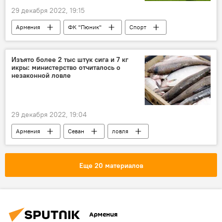
29 декабря 2022, 19:15
Армения
ФК "Пюник"
Спорт
Новости Армения
Изъято более 2 тыс штук сига и 7 кг
икры: министерство отчиталось о
незаконной ловле
29 декабря 2022, 19:04
Армения
Севан
ловля
сиг
конфискация
контроль
Еще 20 материалов
Армения