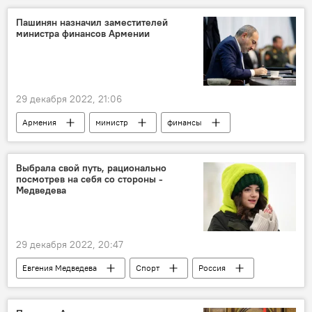
Пашинян назначил заместителей
министра финансов Армении
29 декабря 2022, 21:06
Армения
министр
финансы
назначение
Пашинян Никол
Политика
Новости Армения
Выбрала свой путь, рационально
посмотрев на себя со стороны -
Медведева
29 декабря 2022, 20:47
Евгения Медведева
Спорт
Россия