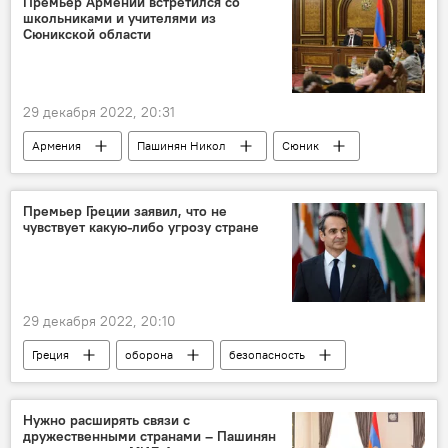
Премьер Армении встретился со
школьниками и учителями из
Сюникской области
29 декабря 2022, 20:31
Армения
Пашинян Никол
Сюник
школьники
Общество
Новости Армения
Премьер Греции заявил, что не
чувствует какую-либо угрозу стране
29 декабря 2022, 20:10
Греция
оборона
безопасность
В мире
Нужно расширять связи с
дружественными странами – Пашинян