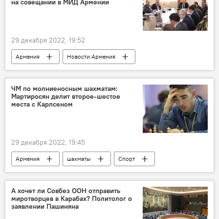
на совещании в МИД Армении
29 декабря 2022, 19:52
Армения
Новости Армения
Политика
Пашинян Никол
совещание
МИД
ЧМ по молниеносным шахматам:
Мартиросян делит второе-шестое
места с Карлсеном
29 декабря 2022, 19:45
Армения
шахматы
Спорт
Новости Армения
Чемпионат мира
А хочет ли Совбез ООН отправить
миротворцев в Карабах? Политолог о
заявлении Пашиняна