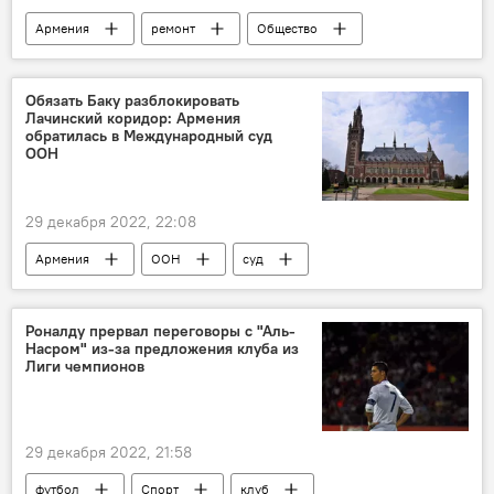
Армения
ремонт
Общество
Новости Армения
дороги
Обязать Баку разблокировать
Лачинский коридор: Армения
обратилась в Международный суд
ООН
29 декабря 2022, 22:08
Армения
ООН
суд
Лачинский коридор
Политика
Новости Армения
Роналду прервал переговоры с "Аль-
Насром" из-за предложения клуба из
Лиги чемпионов
29 декабря 2022, 21:58
футбол
Спорт
клуб