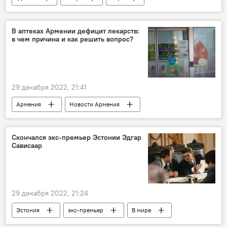
Роналду
В аптеках Армении дефицит лекарств:
в чем причина и как решить вопрос?
29 декабря 2022, 21:41
Армения
Новости Армения
лекарства
фармацевтика
Минздрав
дефицит
Скончался экс-премьер Эстонии Эдгар
Сависаар
29 декабря 2022, 21:24
Эстония
экс-премьер
В мире