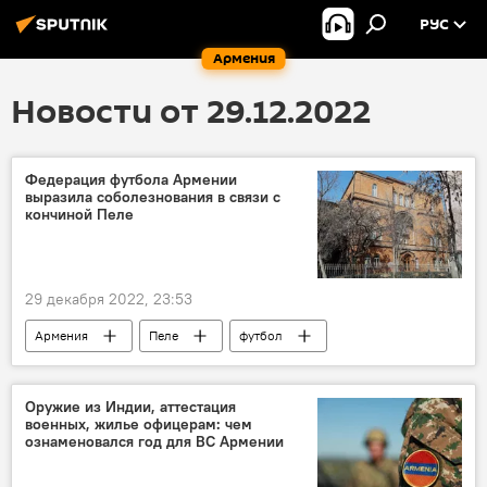
РУС
Армения
Новости от 29.12.2022
Федерация футбола Армении
выразила соболезнования в связи с
кончиной Пеле
29 декабря 2022, 23:53
Армения
Пеле
футбол
Спорт
Новости Армения
соболезнования
Оружие из Индии, аттестация
военных, жилье офицерам: чем
ознаменовался год для ВС Армении