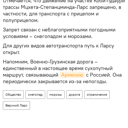
Отмечается, что движение на участке Коби-Гудаури
трассы Мцхета-Степанцминда-Ларс запрещено, в
частности, для транспорта с прицепом и
полуприцепом.
Запрет связан с неблагоприятными погодными
условиями – снегопадом и морозами.
Для других видов автотранспорта путь к Ларсу
открыт.
Напомним, Военно-Грузинская дорога –
единственный в настоящее время сухопутный
маршрут, связывающий
Армению
с Россией. Она
периодически закрывается из-за непогоды.
Общество
снегопад
морозы
дорога
ограничения
Верхний Ларс