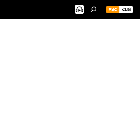
РУС
ՀԱՅ