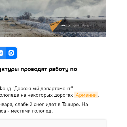
уктуры проводят работу по
 Фонд "Дорожный департамент"
гололеде на некоторых дорогах
Армении
.
нваря, слабый снег идет в Ташире. На
са - местами гололед.