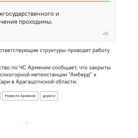
жгосударственного и
ачения проходимы.
оответствующие структуры проводят работу
ство по ЧС Армении сообщает, что закрыты
ысокогорной метеостанции "Амберд" к
ари в Арагацотнской области.
Новости Армения
дороги