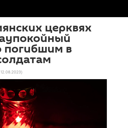
мянских церквях
заупокойный
о погибшим в
солдатам
6 12.08.2023
)