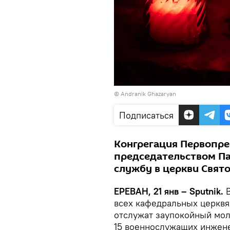
© Andranik Ghazaryan
Подписаться
Конгрегация Первопре
председательством П
службу в церкви Свято
ЕРЕВАН, 21 янв – Sputnik.
всех кафедральных церквя
отслужат заупокойный мол
15 военнослужащих инжене