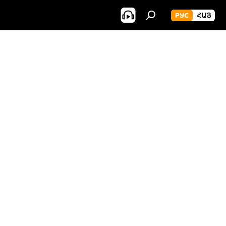
РУС
ՀԱՅ