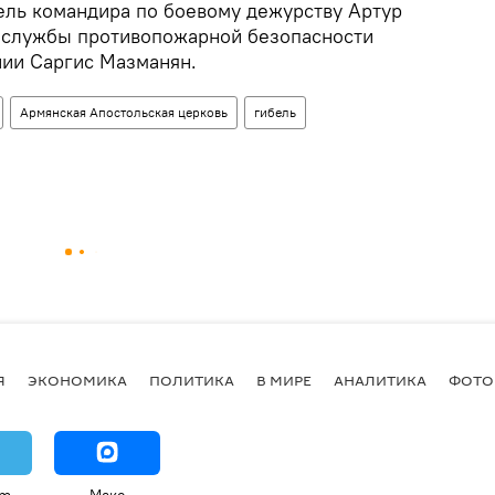
ель командира по боевому дежурству Артур
к службы противопожарной безопасности
ии Саргис Мазманян.
Армянская Апостольская церковь
гибель
Я
ЭКОНОМИКА
ПОЛИТИКА
В МИРЕ
АНАЛИТИКА
ФОТО
am
Макс