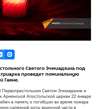
стольного Святого Эчмиадзина под
атриарха проведет поминальную
й Гаяне.
В Первопрестольном Святом Эчмиадзине и
х Армянской Апостольской церкви 22 января
ебен в память о погибших во время пожара
рно-саперной роты воинской части в