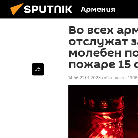
Армения
Во всех ар
отслужат 
молебен п
пожаре 15 
14:56 21.01.2023
(обновлено:
13:1