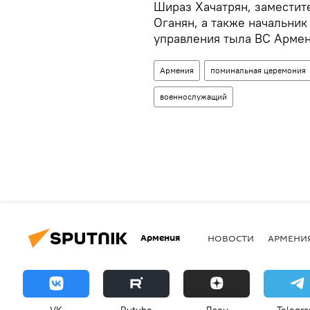
Шираз Хачатрян, заместит
Оганян, а также начальни
управления тыла ВС Армен
Армения
поминальная церемония
военнослужащий
Армения
НОВОСТИ
АРМЕНИ
VK
Rutube
Дзен
Telegr