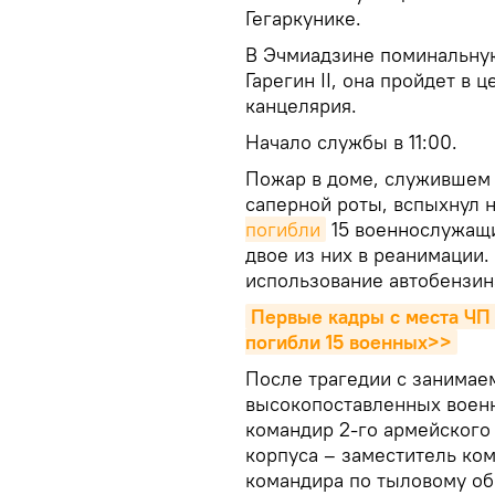
Гегаркунике.
В Эчмиадзине поминальную
Гарегин II, она пройдет в 
канцелярия.
Начало службы в 11:00.
Пожар в доме, служившем
саперной роты, вспыхнул но
погибли
15 военнослужащи
двое из них в реанимации
использование автобензин
Первые кадры с места ЧП в
погибли 15 военных>>
После трагедии с занимае
высокопоставленных военн
командир 2-го армейского 
корпуса – заместитель ко
командира по тыловому об