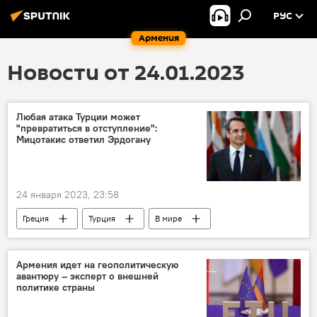
РУС
Армения
Новости от 24.01.2023
Любая атака Турции может
"превратиться в отступление":
Мицотакис ответил Эрдогану
24 января 2023, 23:58
Греция
Турция
В мире
Реджеп Эрдоган
премьер-министр
Армения идет на геополитическую
авантюру – эксперт о внешней
политике страны