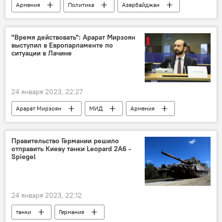
Армения
Политика
Азербайджан
миссия наблюдателей
Сергей Мелконян
ЕС
"Время действовать": Арарат Мирзоян
выступил в Европарламенте по
ситуации в Лачине
24 января 2023, 22:27
Арарат Мирзоян
МИД
Армения
Новости Армения
Европарламент
Азербайджан
Нагорный Карабах
Правительство Германии решило
отправить Киеву танки Leopard 2A6 -
Лачинский коридор
Spiegel
24 января 2023, 22:12
танки
Германия