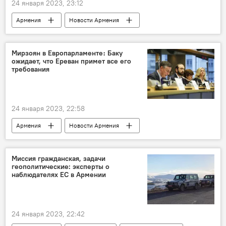
24 января 2023, 23:12
Армения
Новости Армения
Нагорный Карабах
Международный комитет Красного Креста
Мирзоян в Европарламенте։ Баку
ожидает, что Ереван примет все его
требования
24 января 2023, 22:58
Армения
Новости Армения
Арарат Мирзоян
МИД
Азербайджан
Европарламент
Миссия гражданская, задачи
геополитические: эксперты о
наблюдателях ЕС в Армении
24 января 2023, 22:42