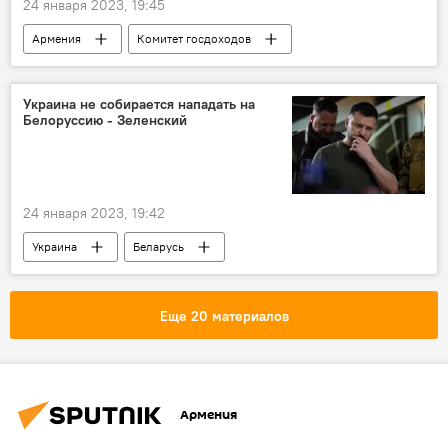
24 января 2023, 19:45
Армения
Комитет госдоходов
налоги
Экономика
Инфографика
доходы
Украина не собирается нападать на
Белоруссию - Зеленский
24 января 2023, 19:42
Украина
Беларусь
Владимир Зеленский
нападение
Еще 20 материалов
Армения