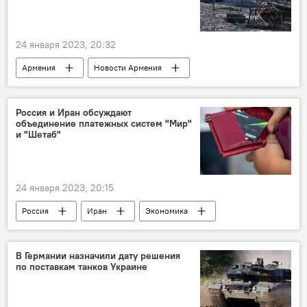
24 января 2023, 20:32
Армения
Новости Армения
Гегаркуникская область
пожар
Следственный комитет
Россия и Иран обсуждают
объединение платежных систем "Мир"
и "Шетаб"
24 января 2023, 20:15
Россия
Иран
Экономика
сотрудничество
парламент
В Германии назначили дату решения
по поставкам танков Украине