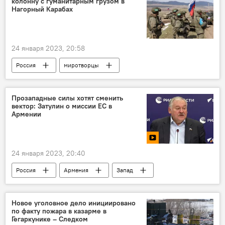
колонну с гуманитарным грузом в
Нагорный Карабах
24 января 2023, 20:58
Россия
миротворцы
гуманитарный груз
Нагорный Карабах
Армения
Новости Армения
Прозападные силы хотят сменить
вектор: Затулин о миссии ЕС в
Армении
24 января 2023, 20:40
Россия
Армения
Запад
миссия наблюдателей
Политика
Видео
Новое уголовное дело инициировано
по факту пожара в казарме в
Гегаркунике – Следком