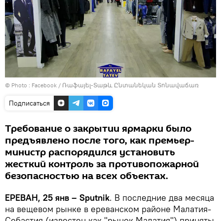
© Photo :
Facebook / Ռաֆայել-Տաթև Ընտանեկան Տոնավաճառ
Подписаться
Требование о закрытии ярмарки было
предъявлено после того, как премьер-
министр распорядился установить
жесткий контроль за противопожарной
безопасностью на всех объектах.
ЕРЕВАН, 25 янв – Sputnik
. В последние два месяца
на вещевом рынке в ереванском районе Малатия-
Себастия (известен как "рынок Малатия") приняты