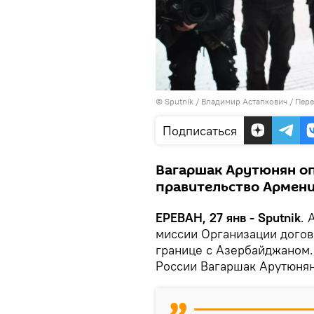
© Sputnik / Владимир Астапкович
/
Пере
Подписаться
Вагаршак Арутюнян оп
правительство Армени
ЕРЕВАН, 27 янв - Sputnik
. 
миссии Организации догов
границе с Азербайджаном.
России Вагаршак Арутюнян