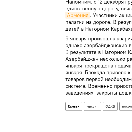
Напомним, с 12 декабря г
единственную дорогу, свя
Армения
. Участники акци
палатки на дороге. В резул
детей в Нагорном Карабахе
9 января произошла авари
однако азербайджанские в
В результате в Нагорном 
Азербайджан несколько ра
января прекращена подача 
января. Блокада привела к
товаров первой необходимо
система. Временно приост
заведениях, закрыты дош
Ереван
миссия
ОДКБ
посол