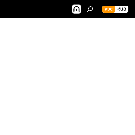
РУС
ՀԱՅ