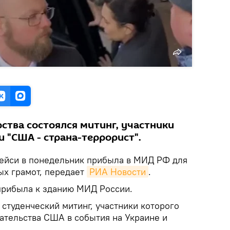
ства состоялся митинг, участники
 "США - страна-террорист".
ейси в понедельник прибыла в МИД РФ для
ых грамот, передает
РИА Новости
.
прибыла к зданию МИД России.
студенческий митинг, участники которого
ательства США в события на Украине и