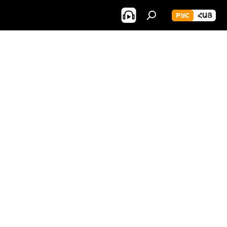
РУС
ՀԱՅ