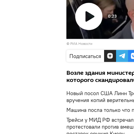
0:23
Воспроизвести
© РИА Новости
видео
Подписаться
Возле здания министер
которого скандировали
Новый посол США Линн Тр
вручения копий верительн
Машина посла только что 
Трейси у МИД РФ встречал 
протестовали против вмеш
поставок оружия Киеву.