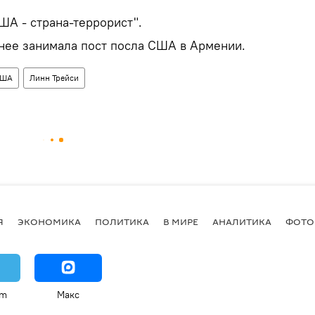
ША - страна-террорист".
нее занимала пост посла США в Армении.
ША
Линн Трейси
Я
ЭКОНОМИКА
ПОЛИТИКА
В МИРЕ
АНАЛИТИКА
ФОТО
am
Макс