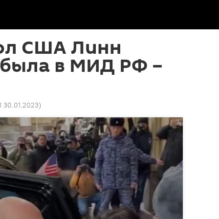
ол США Линн
была в МИД РФ –
1 30.01.2023
)