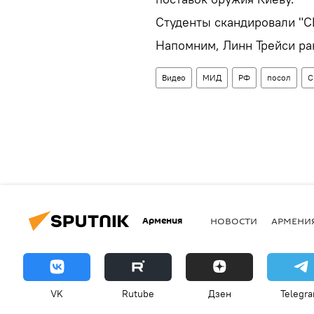
Студенты скандировали "С
Напомним, Линн Трейси ра
Видео
МИД
РФ
посол
С
Армения
НОВОСТИ
АРМЕНИ
VK
Rutube
Дзен
Telegr