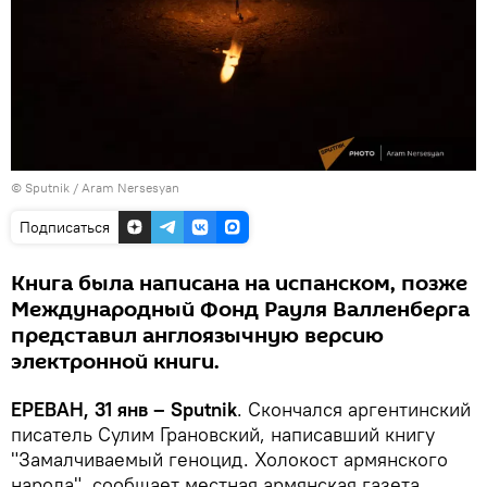
© Sputnik / Aram Nersesyan
Подписаться
Книга была написана на испанском, позже
Международный Фонд Рауля Валленберга
представил англоязычную версию
электронной книги.
ЕРЕВАН, 31 янв – Sputnik
. Скончался аргентинский
писатель Сулим Грановский, написавший книгу
"Замалчиваемый геноцид. Холокост армянского
народа", сообщает местная армянская газета