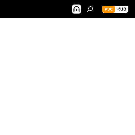
РУС
ՀԱՅ