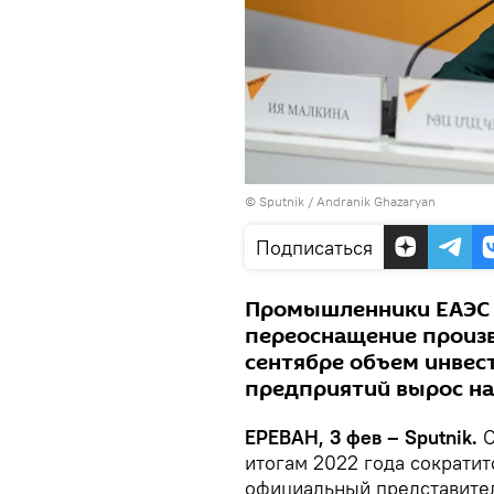
© Sputnik / Andranik Ghazaryan
Подписаться
Промышленники ЕАЭС 
переоснащение произво
сентябре объем инвес
предприятий вырос на
ЕРЕВАН, 3 фев – Sputnik.
С
итогам 2022 года сократит
официальный представите