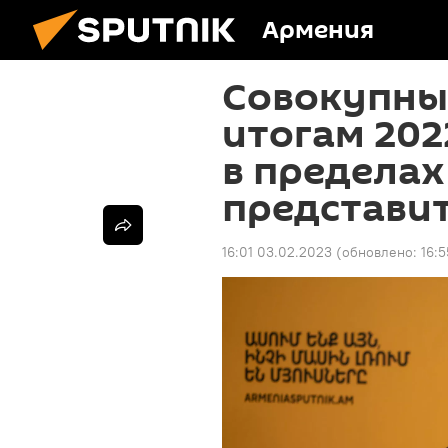
Армения
Совокупны
итогам 202
в пределах 
представит
16:01 03.02.2023
(обновлено:
16:5