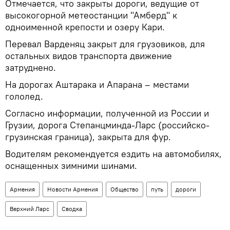
Отмечается, что закрыты дороги, ведущие от
высокогорной метеостанции "Амберд" к
одноименной крепости и озеру Кари.
Перевал Варденяц закрыт для грузовиков, для
остальных видов транспорта движение
затруднено.
На дорогах Аштарака и Апарана – местами
гололед.
Согласно информации, полученной из России и
Грузии, дорога Степанцминда-Ларс (российско-
грузинская граница), закрыта для фур.
Водителям рекомендуется ездить на автомобилях,
оснащенных зимними шинами.
Армения
Новости Армения
Общество
путь
дороги
Верхний Ларс
Сводка