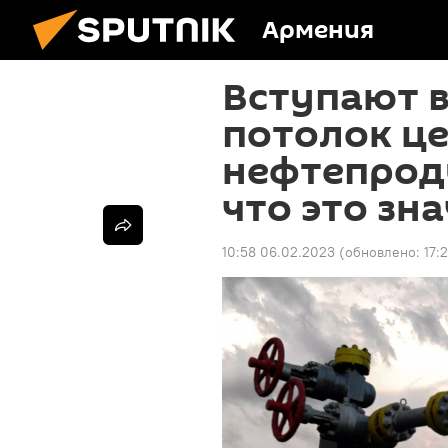
Армения
Вступают в
потолок це
нефтепроду
что это зн
10:58 06.02.2023
(обновлено:
17: