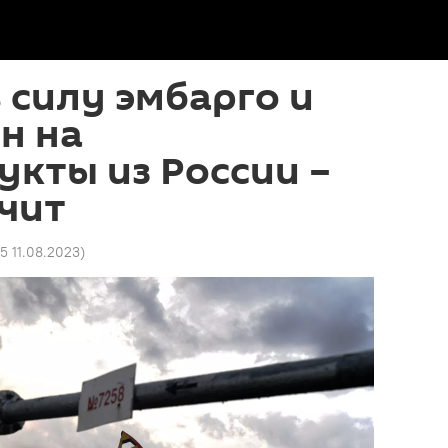
 силу эмбарго и
н на
кты из России –
ачит
25 11.08.2023
)