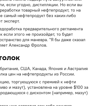
и, если угодно, дистилляции. Но если вы
реработки товарный нефтепродукт, то на
же самый нефтепродукт без каких-либо
т эксперт.
недоработка предварительного регламента
к если этого не произойдет, то будет
странство для маневра. "Я бы даже сказал
ляет Александр Фролов.
толок
британия, США, Канада, Япония и Австралия
олка цен на нефтепродукты из России.
кцию, торгующуюся с премией к нефти
иво и мазут), установлена на уровне $100 за
 продающуюся с дисконтом (например, мазут)
арго уже запретил сам себе закупать