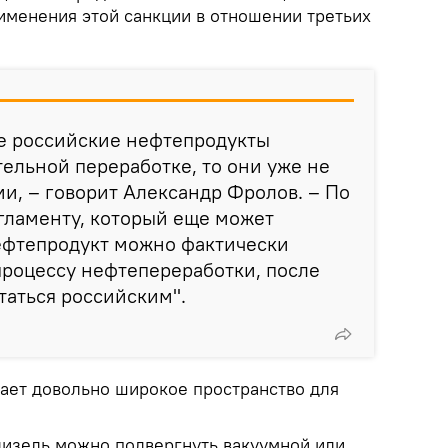
менения этой санкции в отношении третьих
не российские нефтепродукты
ельной переработке, то они уже не
и, – говорит Александр Фролов. – По
гламенту, который еще может
ефтепродукт можно фактически
процессу нефтепереработки, после
таться российским".
вает довольно широкое пространство для
 дизель можно подвергнуть вакуумной или