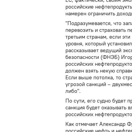
российские нефтепродукты
намерен ограничить доходы
"Подразумевается, что за
перевозить и страховать 
третьим странам, если эти
уровня, который установи
рассказывает ведущий экс
безопасности (ФНЭБ) Игорь
российских нефтепродуктов
должен взять некую справк
Если выше потолка, то ст
угрозой санкций – двухмес
либо".
По сути, его судно будет п
санкция будет оказывать в
российских нефтепродукто
Как отмечает Александр Ф
российские нефть и нефтеп