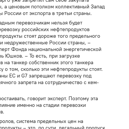
, а ценовым потолком коллективный Запад
 России от экспорта в третьи страны.
падным перевозчикам нельзя будет
перевозку российских нефтепродуктов
 продукты стоят дороже того предельного
ли недружественные России страны, –
перт Фонда национальной энергетической
 Юшков. – То есть, при загрузке
 на танкер собственник этого танкера
у о том, сколько эти нефтепродукты стоят.
раны ЕС и G7 запрещают перевозку под
ячного запрета на сотрудничество с кем-
ростаивать, говорит эксперт. Поэтому эта
лияние именно на стадии перевозки
в.
ролов, система предельных цен на
родукты – это, по сути, легальный пропуск