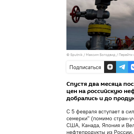
© Sputnik / Максим Богодвид
/
Перейти 
Подписаться
Спустя два месяца по
цен на российскую не
добрались и до проду
С 5 февраля вступает в си
семерки" (помимо стран-уч
США, Канада, Япония и Ве
нефтепродукты из России.