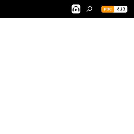
РУС
ՀԱՅ