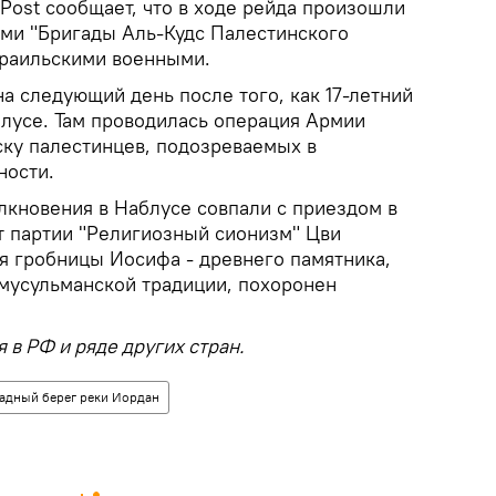
Post сообщает, что в ходе рейда произошли
ми "Бригады Аль-Кудс Палестинского
зраильскими военными.
а следующий день после того, как 17-летний
блусе. Там проводилась операция Армии
ку палестинцев, подозреваемых в
ности.
лкновения в Наблусе совпали с приездом в
от партии "Религиозный сионизм" Цви
я гробницы Иосифа - древнего памятника,
 мусульманской традиции, похоронен
 в РФ и ряде других стран.
адный берег реки Иордан