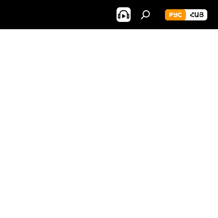
РУС
ՀԱՅ