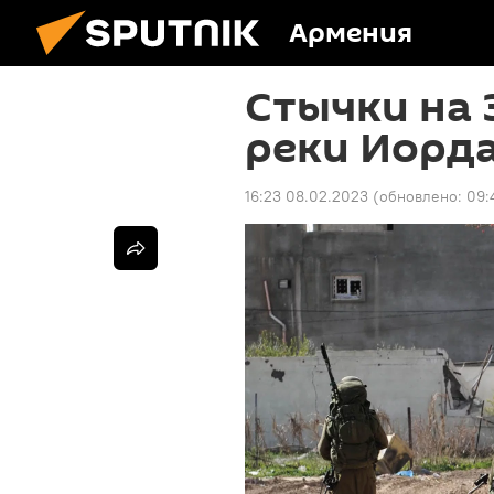
Армения
Стычки на 
реки Иорда
16:23 08.02.2023
(обновлено:
09: