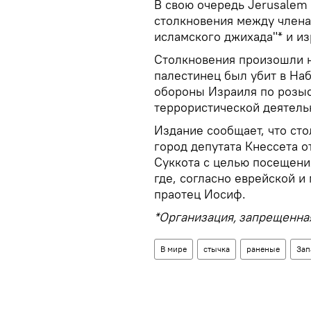
В свою очередь Jerusalem 
столкновения между члена
исламского джихада"* и и
Столкновения произошли н
палестинец был убит в На
обороны Израиля по розыс
террористической деятель
Издание сообщает, что сто
город депутата Кнессета 
Суккота с целью посещени
где, согласно еврейской и
праотец Иосиф.
*Организация, запрещенная
В мире
стычка
раненые
Зап