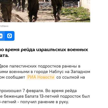
тобанк
о время рейда израильских военных
ата.
вое палестинских подростков ранены в
кими военными в городе Наблус на Западном
том сообщает
РИА Новости
со ссылкой на
 произошел 7 февраля. Во время рейда
ре беженцев Балата 13-летний подросток был
6-летний - получил ранение в руку.