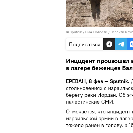
© Sputnik / РИА Новости
/
Перейти в фо
Подписаться
Инцидент произошел в
в лагере беженцев Бал
ЕРЕВАН, 8 фев — Sputnik.
Д
столкновениях с израильс
берегу реки Иордан. Об э
палестинские СМИ.
Отмечается, что инцидент
израильской армии в лаге
тяжело ранен в голову, а 1