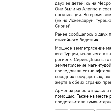
двух ее детей: сына Меср
Они были из Алеппо и сос
организации. Во время зе
(ныне Искендерун, турецка
Сирией.
Ранее сообщалось о двух п
стихийного бедствия.
Мощное землетрясение маг
юге Турции, из-за чего в 
регионы Сирии. Днем в то
землетрясение магнитудой
последовали сотни афтерш
соседних государствах, в
жертв в обеих странах пре
Армения ранее отправила 
помощью. Также на месте р
представители гуманитарн