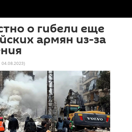
стно о гибели еще
йских армян из-за
ения
5 04.08.2023
)