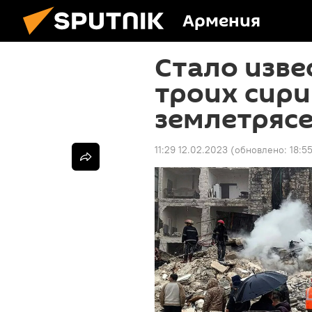
Армения
Стало изве
троих сири
землетряс
11:29 12.02.2023
(обновлено:
18:5