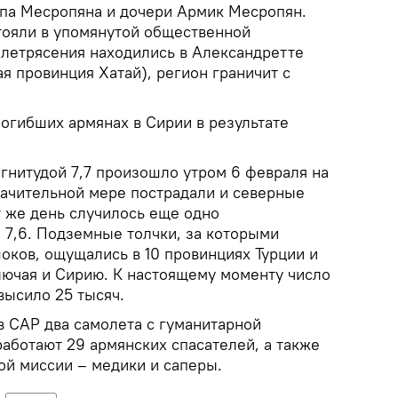
опа Месропяна и дочери Армик Месропян.
тояли в упомянутой общественной
млетрясения находились в Александретте
я провинция Хатай), регион граничит с
огибших армянах в Сирии в результате
нитудой 7,7 произошло утром 6 февраля на
значительной мере пострадали и северные
т же день случилось еще одно
 7,6. Подземные толчки, за которыми
оков, ощущались в 10 провинциях Турции и
ключая и Сирию. К настоящему моменту число
высило 25 тысяч.
в САР два самолета с гуманитарной
аботают 29 армянских спасателей, а также
ой миссии – медики и саперы.