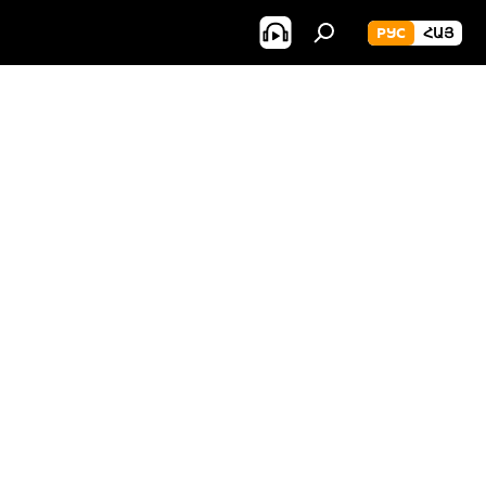
РУС
ՀԱՅ