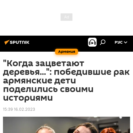
РУС
Армения
"Когда зацветают
деревья...": победившие рак
армянские дети
поделились своими
историями
15:39 16.02.2023