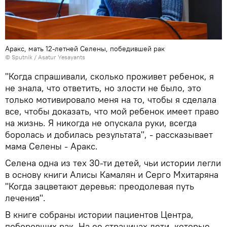
Аракс, мать 12-летней Селены, победившей рак
© Sputnik / Asatur Yesayants
"Когда спрашивали, сколько проживет ребенок, я
не знала, что ответить, но злости не было, это
только мотивировало меня на то, чтобы я сделала
все, чтобы доказать, что мой ребенок имеет право
на жизнь. Я никогда не опускала руки, всегда
боролась и добилась результата", - рассказывает
мама Селены - Аракс.
Селена одна из тех 30-ти детей, чьи истории легли
в основу книги Алисы Камалян и Серго Мхитаряна
"Когда зацветают деревья: преодолевая путь
лечения".
В книге собраны истории пациентов Центра,
поборовших рак. На ее страницах дети, которые