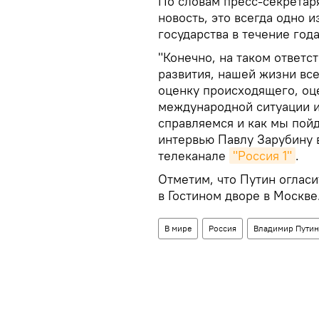
По словам пресс-секретаря
новость, это всегда одно 
государства в течение года
"Конечно, на таком ответс
развития, нашей жизни вс
оценку происходящего, оц
международной ситуации и
справляемся и как мы пойд
интервью Павлу Зарубину 
телеканале
"Россия 1"
.
Отметим, что Путин огласи
в Гостином дворе в Москве
В мире
Россия
Владимир Путин