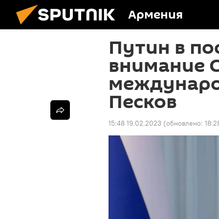
Армения
Путин в по
внимание 
междунаро
Песков
15:48 19.02.2023
(обновлено:
18:2