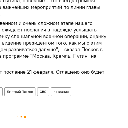
 Путина, послание - это всегда громкая
из важнейших мероприятий по линии главы
.
твенном и очень сложном этапе нашего
е ожидают послания в надежде услышать
енку специальной военной операции, оценку
 видение президентом того, как мы с этим
ем развиваться дальше", - сказал Песков в
в программе "Москва. Кремль. Путин" на
т послание 21 февраля. Оглашено оно будет
.
Дмитрий Песков
СВО
послание