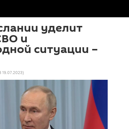
слании уделит
СВО и
дной ситуации –
8 19.07.2023
)