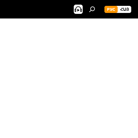
РУС
ՀԱՅ