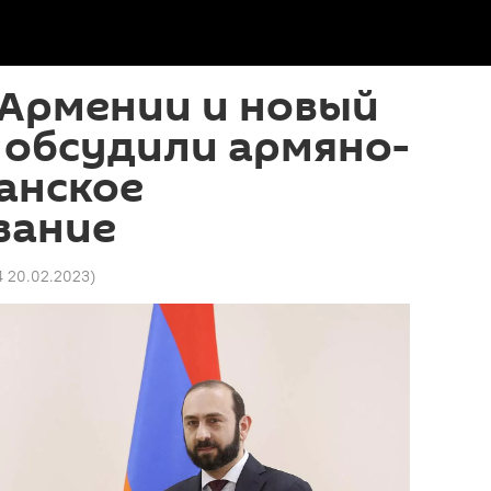
 Армении и новый
 обсудили армяно-
анское
вание
4 20.02.2023
)