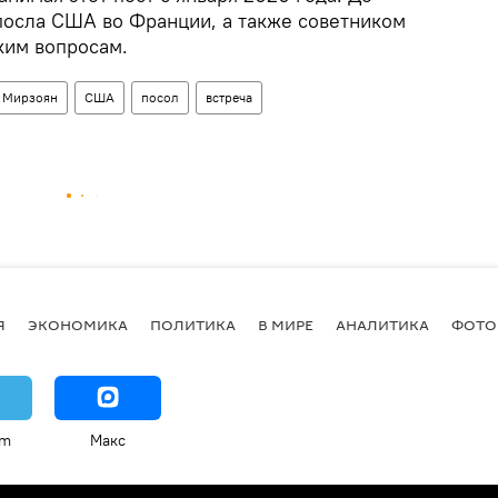
посла США во Франции, а также советником
ким вопросам.
 Мирзоян
США
посол
встреча
Я
ЭКОНОМИКА
ПОЛИТИКА
В МИРЕ
АНАЛИТИКА
ФОТО
am
Макс