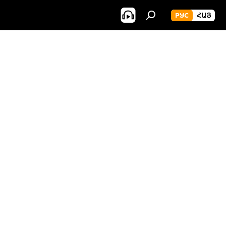
РУС
ՀԱՅ