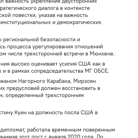
л важность укрепления двусторонних
тратегического диалога в контексте
кой повестки, указав на важность
институциональных и демократических
 региональной безопасности и
ись процесса урегулирования отношений
ом числе трехсторонней встречи в Мюнхене.
ния высоко оценивает усилия США как в
к и в рамках сопредседательства МГ ОБСЕ.
джаном Нагорного Карабаха, Мирзоян
ких предусловий должен восстановить в
м, определенный трехсторонним
стину Куин на должность посла США в
 дипломат, работала временным поверенным
анимая этот пост с января 2020 года. До