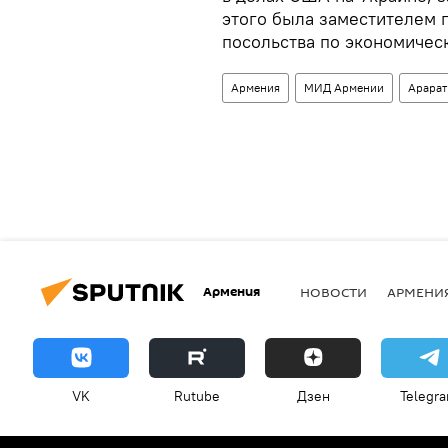
этого была заместителем 
посольства по экономичес
Армения
МИД Армении
Арарат
Армения
НОВОСТИ
АРМЕНИ
VK
Rutube
Дзен
Telegr