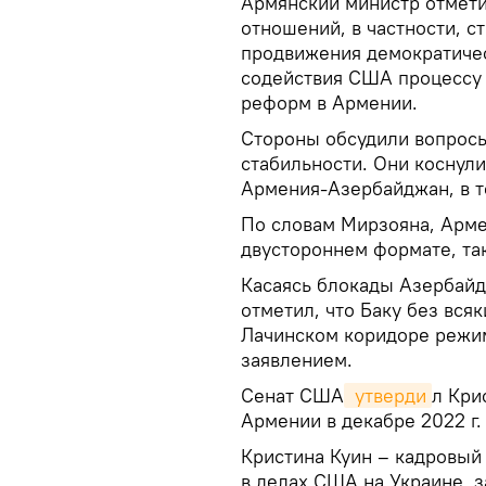
Армянский министр отмети
отношений, в частности, с
продвижения демократичес
содействия США процессу 
реформ в Армении.
Стороны обсудили вопросы
стабильности. Они коснул
Армения-Азербайджан, в т
По словам Мирзояна, Арме
двустороннем формате, та
Касаясь блокады Азербай
отметил, что Баку без вся
Лачинском коридоре режи
заявлением.
Сенат США
 утверди
л Кри
Армении в декабре 2022 г.
Кристина Куин – кадровый
в делах США на Украине, з