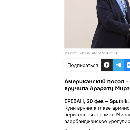
© Photo :
official site of MFA of RA
Подписаться
Американский посол - 
вручила Арарату Мирз
ЕРЕВАН, 20 фев – Sputnik.
Куин вручила главе армян
верительных грамот. Мирз
азербайджанское урегулир