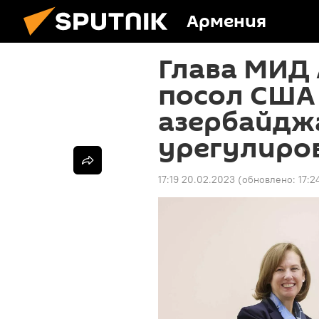
Армения
Глава МИД
посол США
азербайдж
урегулиро
17:19 20.02.2023
(обновлено:
17:2