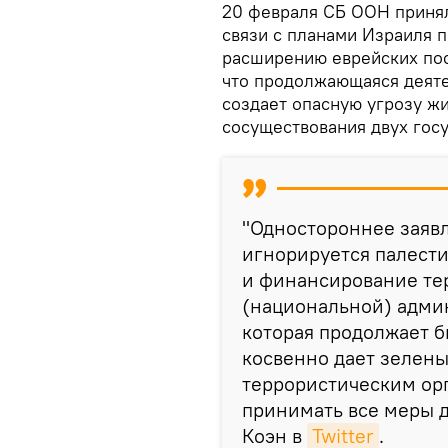
20 февраля СБ ООН принял
связи с планами Израиля 
расширению еврейских пос
что продолжающаяся деяте
создает опасную угрозу ж
сосуществования двух госу
"Одностороннее заявл
игнорируется палести
и финансирование те
(национальной) админ
которая продолжает б
косвенно дает зелены
террористическим орг
принимать все меры д
Коэн в
Twitter
.