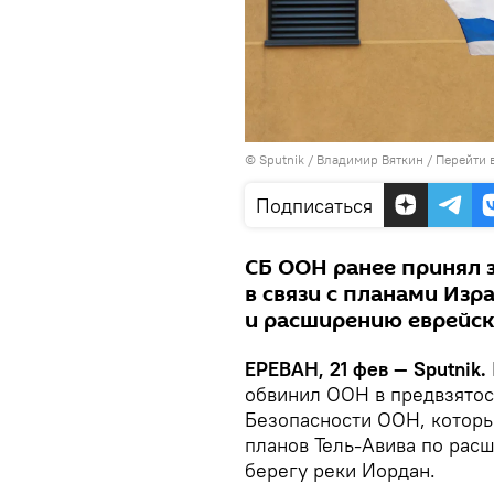
© Sputnik / Владимир Вяткин
/
Перейти 
Подписаться
СБ ООН ранее принял з
в связи с планами Из
и расширению еврейск
ЕРЕВАН, 21 фев — Sputnik.
обвинил ООН в предвзятос
Безопасности ООН, которы
планов Тель-Авива по рас
берегу реки Иордан.