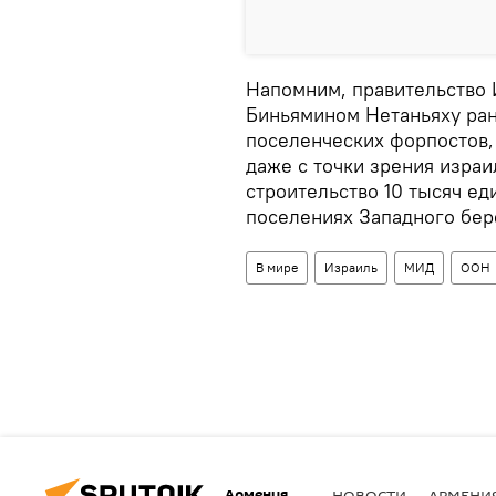
Напомним, правительство 
Биньямином Нетаньяху ран
поселенческих форпостов,
даже с точки зрения израи
строительство 10 тысяч е
поселениях Западного бер
В мире
Израиль
МИД
ООН
Армения
НОВОСТИ
АРМЕНИ