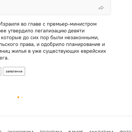
Израиля во главе с премьер-министром
ее утвердило легализацию девяти
 которые до сих пор были незаконными,
льского права, и одобрило планирование и
диниц жилья в уже существующих еврейских
ега.
заявление
Я
ЭКОНОМИКА
ПОЛИТИКА
В МИРЕ
АНАЛИТИКА
ФОТО