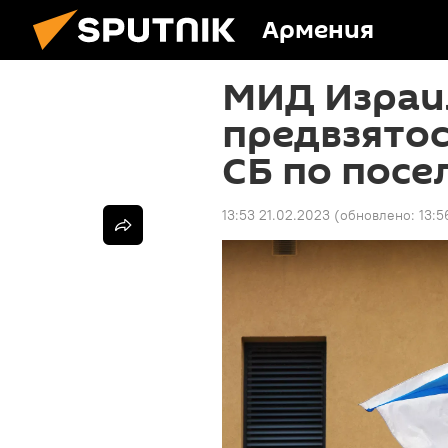
Армения
МИД Израи
предвзятос
СБ по посе
13:53 21.02.2023
(обновлено:
13:5