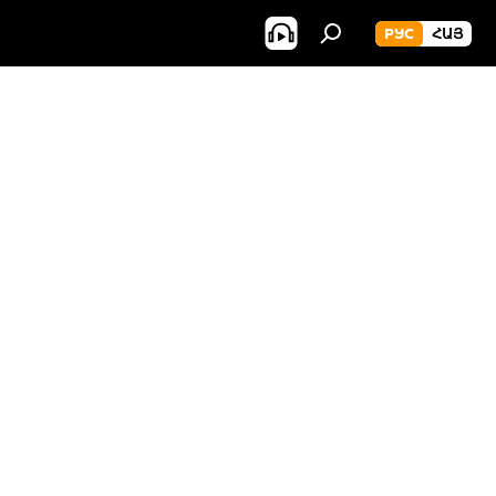
РУС
ՀԱՅ