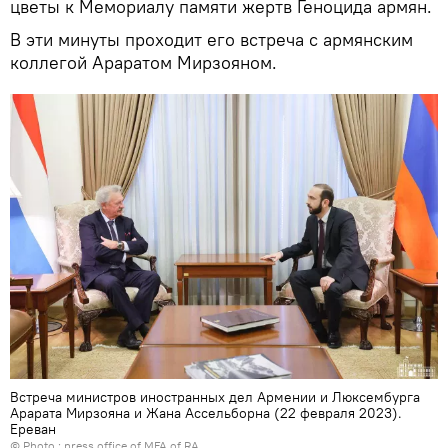
цветы к Мемориалу памяти жертв Геноцида армян.
В эти минуты проходит его встреча с армянским
коллегой Араратом Мирзояном.
Встреча министров иностранных дел Армении и Люксембурга
Арарата Мирзояна и Жана Ассельборна (22 февраля 2023).
Еревaн
© Photo :
press office of MFA of RA