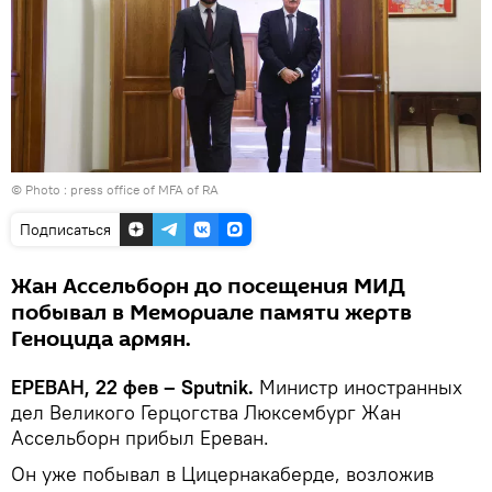
© Photo :
press office of MFA of RA
Подписаться
Жан Ассельборн до посещения МИД
побывал в Мемориале памяти жертв
Геноцида армян.
ЕРЕВАН, 22 фев – Sputnik.
Министр иностранных
дел Великого Герцогства Люксембург Жан
Ассельборн прибыл Ереван.
Он уже побывал в Цицернакаберде, возложив