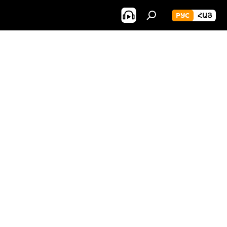
РУС
ՀԱՅ