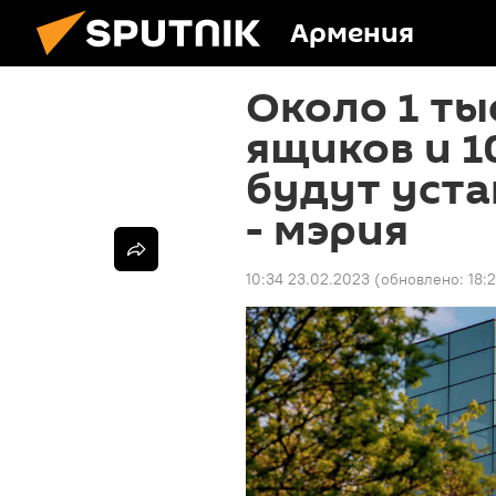
Армения
Около 1 т
ящиков и 1
будут уста
- мэрия
10:34 23.02.2023
(обновлено:
18: