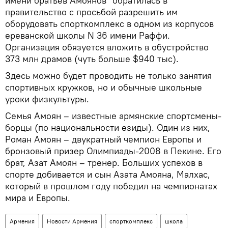
имени братьев Амоянов" обратилась в
правительство с просьбой разрешить им
оборудовать спорткомплекс в одном из корпусов
ереванской школы N 36 имени Раффи.
Организация обязуется вложить в обустройство
373 млн драмов (чуть больше $940 тыс).
Здесь можно будет проводить не только занятия
спортивных кружков, но и обычные школьные
уроки физкультуры.
Семья Амоян – известные армянские спортсмены-
борцы (по национальности езиды). Один из них,
Роман Амоян – двукратный чемпион Европы и
бронзовый призер Олимпиады-2008 в Пекине. Его
брат, Азат Амоян – тренер. Больших успехов в
спорте добивается и сын Азата Амояна, Малхас,
который в прошлом году победил на чемпионатах
мира и Европы.
Армения
Новости Армения
спорткомплекс
школа