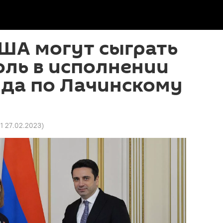
ША могут сыграть
ль в исполнении
уда по Лачинскому
01 27.02.2023
)