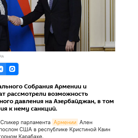
 RA
льного Собрания Армении и
ат рассмотрели возможность
ого давления на Азербайджан, в том
ия к нему санкций.
Спикер парламента
Армении
Ален
 послом США в республике Кристиной Квин
горном Карабахе.