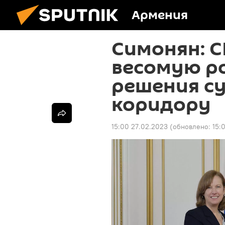
Армения
Симонян: С
весомую ро
решения с
коридору
15:00 27.02.2023
(обновлено:
15: