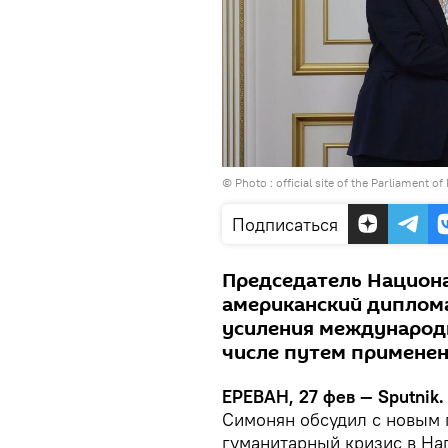
© Photo :
official site of the Parliament of
Подписаться
Председатель Национа
американский диплом
усиления международн
числе путем применен
ЕРЕВАН, 27 фев — Sputnik.
Симонян обсудил с новым
гуманитарный кризис в На