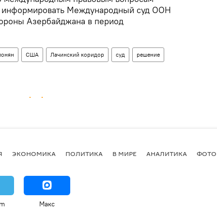
ет информировать Международный суд ООН
тороны Азербайджана в период
монян
США
Лачинский коридор
суд
решение
Я
ЭКОНОМИКА
ПОЛИТИКА
В МИРЕ
АНАЛИТИКА
ФОТО
am
Макс