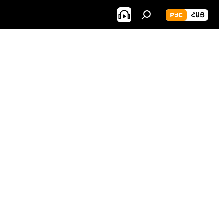
РУС
ՀԱՅ