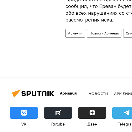
сообщил, что Ереван буд
обо всех нарушениях со с
рассмотрения иска.
Армения
Новости Армения
Си
Армения
НОВОСТИ
АРМЕНИ
VK
Rutube
Дзен
Telegr