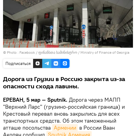
© Photo :
Facebook / ფინანსთა სამინისტრო / Ministry of Finance of Georgia
Подписаться
Дорога из Грузии в Россию закрыта из-за
опасности схода лавины.
ЕРЕВАН, 5 мар — Sputnik.
Дорога через МАПП
"Верхний Ларс" (грузино-российская граница) и
Крестовый перевал вновь закрылись для всех
транспортных средств. Об этом таможенный
атташе посольства
Армении
в России Ваан
Акопян сообщил
Sputnik Армения
.