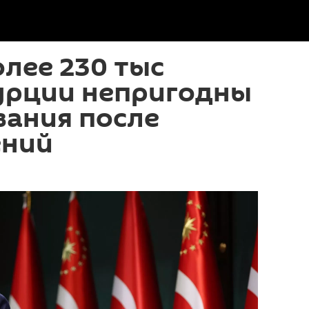
олее 230 тыс
Турции непригодны
вания после
ений