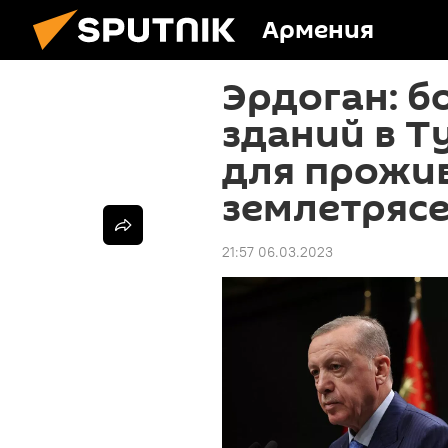
Армения
Эрдоган: б
зданий в 
для прожи
землетряс
21:57 06.03.2023