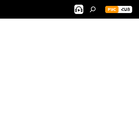
РУС
ՀԱՅ