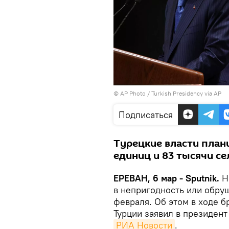
© AP Photo / Turkish Presidency via AP
Подписаться
Турецкие власти план
единиц и 83 тысячи се
ЕРЕВАН, 6 мар - Sputnik.
Не
в непригодность или обру
февраля. Об этом в ходе б
Турции заявил в президент
РИА Новости
.