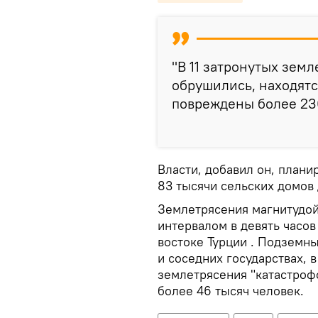
"В 11 затронутых зем
обрушились, находятс
повреждены более 230
Власти, добавил он, плани
83 тысячи сельских домов 
Землетрясения магнитудой 
интервалом в девять часо
востоке Турции . Подземны
и соседних государствах, в
землетрясения "катастрофо
более 46 тысяч человек.