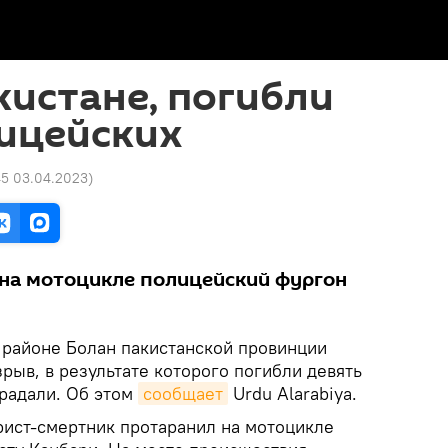
кистане, погибли
лицейских
45 03.04.2023
)
на мотоцикле полицейский фургон
 районе Болан пакистанской провинции
рыв, в результате которого погибли девять
традали. Об этом
сообщает
Urdu Alarabiya.
рист-смертник протаранил на мотоцикле