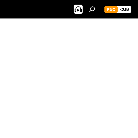
РУС
ՀԱՅ