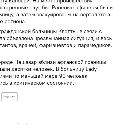
сту Канбари. На место происшествия
 экстренные службы. Раненые офицеры были
ницу, а затем эвакуированы на вертолете в
це региона.
гражданской больницы Кветты, в связи с
а объявлена ​​чрезвычайная ситуация, и весь
тантов, врачей, фармацевтов и парамедиков,
городе Пешавар вблизи афганской границы
али десятки человек. В больницу Lady
ниями по меньшей мере 90 человек.
ись в критическом состоянии.
теракт