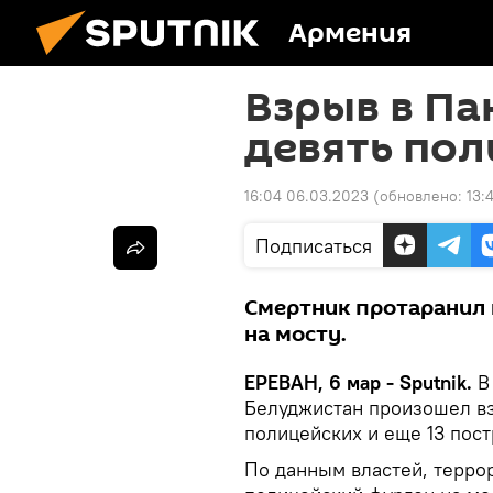
Армения
Взрыв в Па
девять по
16:04 06.03.2023
(обновлено:
13:
Подписаться
Смертник протаранил 
на мосту.
ЕРЕВАН, 6 мар - Sputnik.
В
Белуджистан произошел вз
полицейских и еще 13 пос
По данным властей, терро