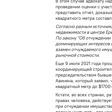
В этом случае адвокату над
проведении оценки с учас
представить отчет, доказы
квадратного метра составл
Согласно разным источника
недвижимости в центре Ер
По закону "Об отчуждении 
доминирующих интересов о
взамен отчуждаемого имущ
рыночной стоимости.
Еще 9 июля 2021 года про
координирующей строител
председательством бывшег
Авиняна, который заявил, 
квадратный метр до $1700
Кстати, во всех странах,
правах человека, действуе
при отчуждении имущества
должно учитывать, для как