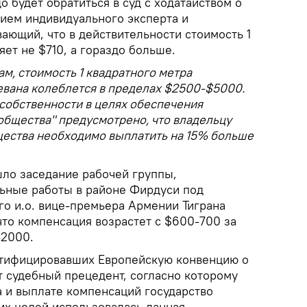
о будет обратиться в суд с ходатайством о
тием индивидуального эксперта и
вающий, что в действительности стоимость 1
яет не $710, а гораздо больше.
м, стоимость 1 квадратного метра
евана колеблется в пределах $2500-$5000.
собственности в целях обеспечения
бщества" предусмотрено, что владельцу
ества необходимо выплатить на 15% больше
шло заседание рабочей группы,
ьные работы в районе Фирдуси под
о и.о. вице-премьера Армении Тиграна
что компенсация возрастет с $600-700 за
-2000.
 ратифицировавших Европейскую конвенцию о
т судебный прецедент, согласно которому
 и выплате компенсаций государство
их целей использовалась данная