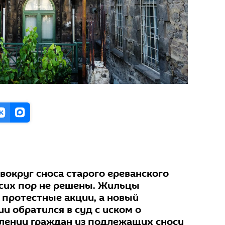
вокруг сноса старого ереванского
 сих пор не решены. Жильцы
 протестные акции, а новый
и обратился в суд с иском о
лении граждан из подлежащих сносу