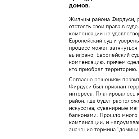
домов.
Жильцы района Фирдуси, р
отстоять свои права в суд
компенсации не удовлетво
Европейский суд и уверены
процесс может затянуться 
выиграно, Европейский су
компенсацию, причем сдела
кто приобрел территорию.
Согласно решениям правит
Фирдуси был признан тер
интереса. Планировалось к
район, где будут располо
искусства, сувенирные ма
балконами. Прошло много л
компенсации, и недоумева
значение термина "домин