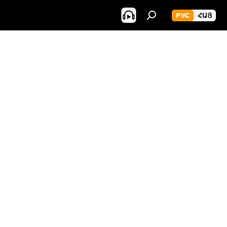
РУС
ՀԱՅ