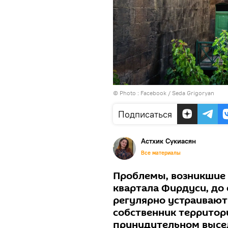
© Photo :
Facebook / Seda Grigoryan
Подписаться
Астхик Сукиасян
Все материалы
Проблемы, возникшие 
квартала Фирдуси, до
регулярно устраивают
собственник территори
принудительном высе