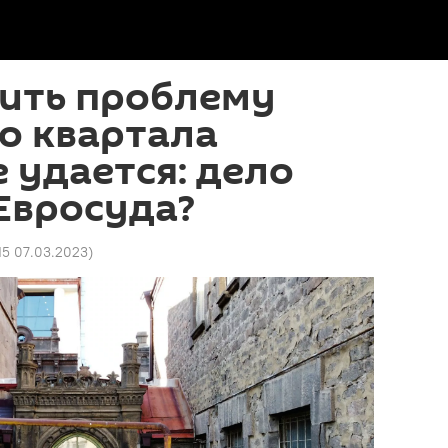
ить проблему
о квартала
 удается: дело
Евросуда?
15 07.03.2023
)