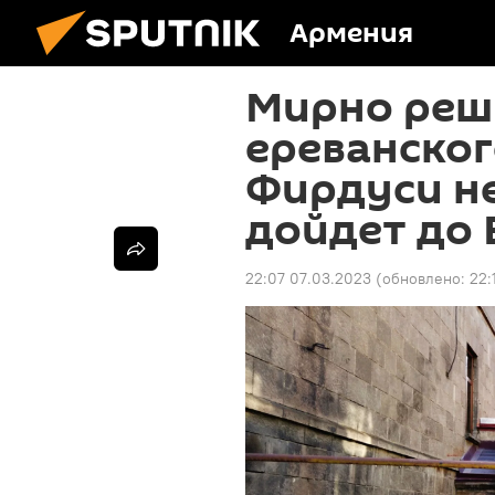
Армения
Мирно реш
ереванског
Фирдуси не
дойдет до 
22:07 07.03.2023
(обновлено:
22: