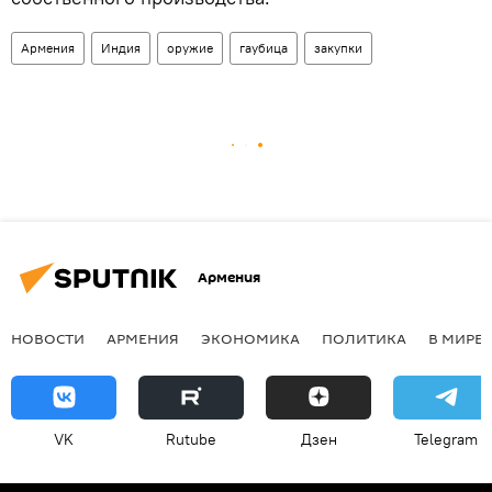
Армения
Индия
оружие
гаубица
закупки
Армения
НОВОСТИ
АРМЕНИЯ
ЭКОНОМИКА
ПОЛИТИКА
В МИРЕ
VK
Rutube
Дзен
Telegram