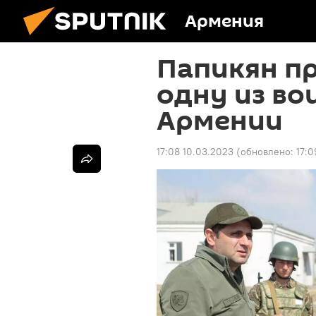
Армения
Папикян п
одну из во
Армении
17:08 10.03.2023
(обновлено:
17:0