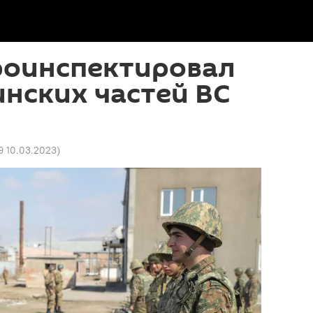
роинспектировал
инских частей ВС
9 10.03.2023
)