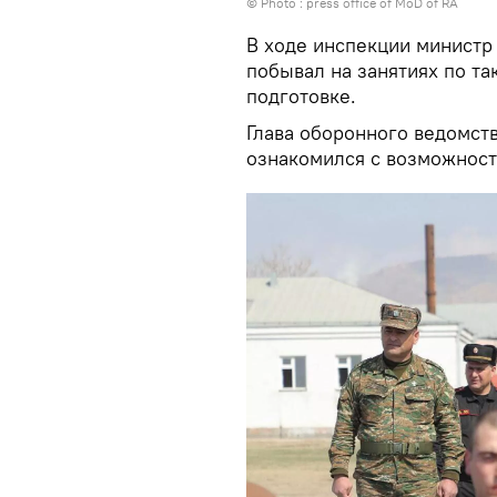
© Photo :
press office of MoD of RA
В ходе инспекции министр
побывал на занятиях по т
подготовке.
Глава оборонного ведомств
ознакомился с возможност