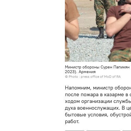
Министр обороны Сурен Папикян п
2023). Армения
© Photo :
press office of MoD of RA
Напомним, министр оборон
после пожара в казарме в 
ходом организации служб
духа военнослужащих. В ц
бытовые условия, обустро
работ.