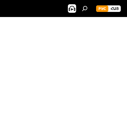
РУС
ՀԱՅ